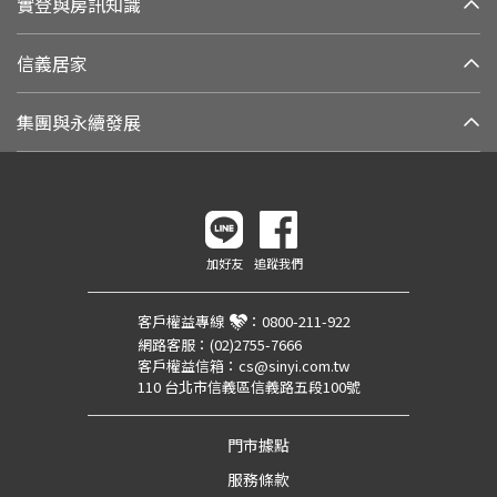
實登與房訊知識
信義居家
集團與永續發展
加好友
追蹤我們
客戶權益專線
：
0800-211-922
網路客服：
(02)2755-7666
客戶權益信箱：
cs@sinyi.com.tw
110 台北市信義區信義路五段100號
門市據點
服務條款