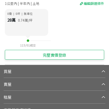
1公里內 | 半年內 | 土地
編輯篩選條件
0衛
0
坪
無車位
|
|
28
萬
0.74
萬/坪
115/01
成交
完整實價登錄
買屋
賣屋
租屋