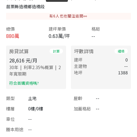
苗栗縣造橋鄉造橋段
有
6
人也在關注這間👀
總價
建坪單價
格局
880
萬
0.63萬/坪
--
房貸試算
坪數詳情
計算
細項
28,616
元/月
建坪
0
主建物
--
|
|
30
年
利率
2.35
%概算
2
地坪
1388
年寬限期
​符合首購資格嗎?
類型
土地
屋齡
--
樓層
0樓/0樓
加蓋格局
--
車位
--
謄本用途
--