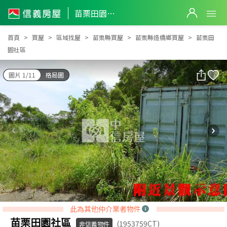
苗栗田園社區
苗栗田園社區
首頁
買屋
區域找屋
苗栗縣買屋
苗栗縣造橋鄉買屋
苗栗田
園社區
圖片 1/11
格局圖
此為其他仲介業者物件
苗栗田園社區
(1953759CT)
非信義物件