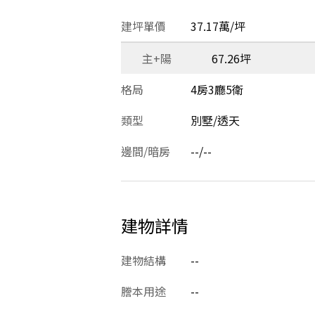
建坪單價
37.17萬/坪
主+陽
67.26坪
格局
4房3廳5衛
類型
別墅/透天
邊間/暗房
--/--
建物詳情
建物結構
--
謄本用途
--