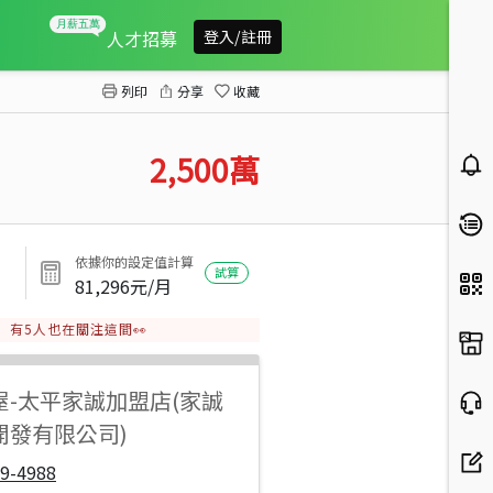
霧峰五福臨路全新完工雙車別墅A1
人才招募
登入/註冊
列印
分享
收藏
2,500
萬
依據你的設定值計算
試算
81,296
元/月
有
5
人也在關注這間👀
屋
-
太平家誠加盟店(家誠
開發有限公司)
9-4988