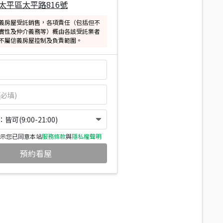
太平區太平路816號
義房屋受託銷售，各項責任（包括但不
實性及仲介義務等）概由各該受託業者
不屬信義房屋控制及負責範圍。
可(9:00-21:00)
示您已同意本站
服務條款
與
隱私權聲明
預約看屋