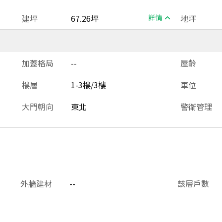
建坪
67.26坪
詳情
地坪
加蓋格局
--
屋齡
樓層
1-3樓/3樓
車位
大門朝向
東北
警衛管理
外牆建材
--
該層戶數