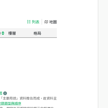
列表
地圖
齡
樓層
格局
明
之「主要用途」資料推估而成，故資料呈
登錄類型與順序