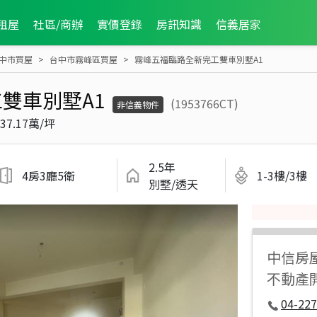
租屋
社區/商辦
實價登錄
房訊知識
信義居家
中市買屋
台中市霧峰區買屋
霧峰五福臨路全新完工雙車別墅A1
雙車別墅A1
(1953766CT)
非信義物件
37.17萬/坪
2.5年
4房3廳5衛
1-3樓/3樓
別墅/透天
中信房
不動產
04-227