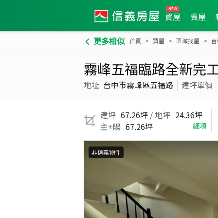
買屋
賣屋
更多相似
首頁
買屋
區域找屋
台
霧峰五福臨路全新完工
地址
台中市霧峰區五福路
建坪單價
建坪
67.26坪
/ 地坪
24.36坪
主+陽
67.26坪
細項
非信義物件