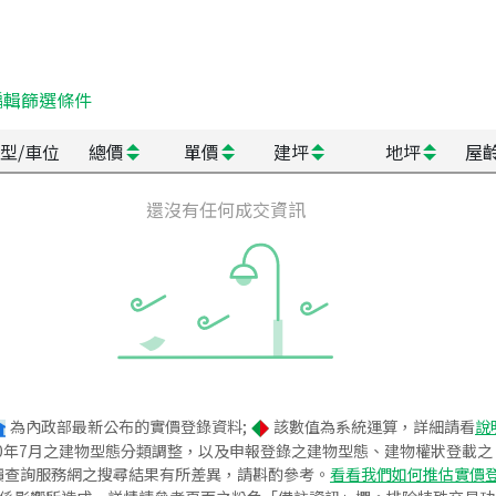
編輯篩選條件
型/車位
總價
單價
建坪
地坪
屋
還沒有任何成交資訊
為內政部最新公布的實價登錄資料;
該數值為系統運算，詳細請看
說
020年7月之建物型態分類調整，以及申報登錄之建物型態、建物權狀登載
價查詢服務網之搜尋結果有所差異，請斟酌參考。
看看我們如何推估實價