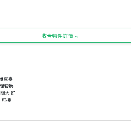
收合物件詳情
前後露臺
4間套房
間大 好
 可接