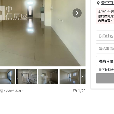
臺中市
本物件非信
限於廣告真
自行負責，
聯絡時間：皆
按下按鈕表
1
/
20
紹，非物件本身。