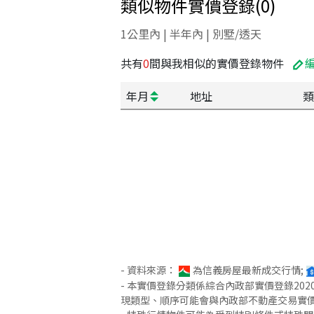
類似物件實價登錄
(
0
)
1公里內 | 半年內 | 別墅/透天
共有
0
間與我相似的實價登錄物件
年月
地址
類
- 資料來源：
為信義房屋最新成交行情;
- 本實價登錄分類係綜合內政部實價登錄2
現類型、順序可能會與內政部不動產交易實