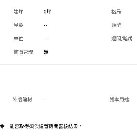
建坪
0坪
格局
屋齡
--
類型
車位
--
邊間/暗房
警衛管理
無
外牆建材
--
謄本用途
令，能否取得須俟建管機關審核結果。