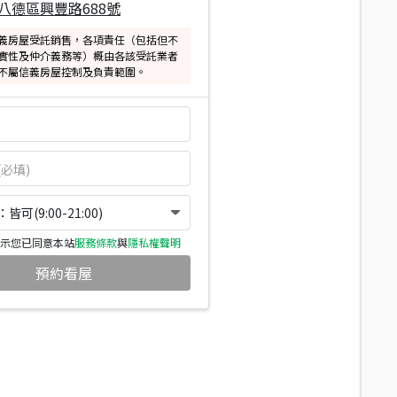
八德區興豐路688號
義房屋受託銷售，各項責任（包括但不
實性及仲介義務等）概由各該受託業者
不屬信義房屋控制及負責範圍。
可(9:00-21:00)
示您已同意本站
服務條款
與
隱私權聲明
預約看屋