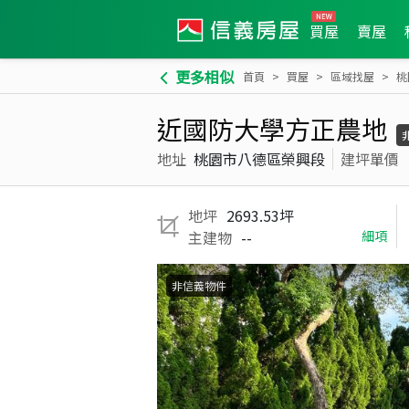
買屋
賣屋
更多相似
首頁
買屋
區域找屋
桃
近國防大學方正農地
地址
桃園市八德區榮興段
建坪單價
地坪
2693.53坪
主建物
--
細項
非信義物件