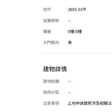
地坪
2693.53坪
加蓋格局
--
樓層
0樓/0樓
大門朝向
東
建物詳情
建物結構
--
使用分區
--
注意事項
土地申請建照涉及相關法