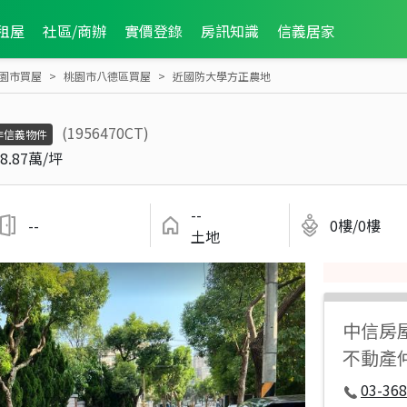
租屋
社區/商辦
實價登錄
房訊知識
信義居家
園市買屋
桃園市八德區買屋
近國防大學方正農地
(1956470CT)
非信義物件
8.87萬/坪
--
--
0樓/0樓
土地
中信房
不動產
03-368