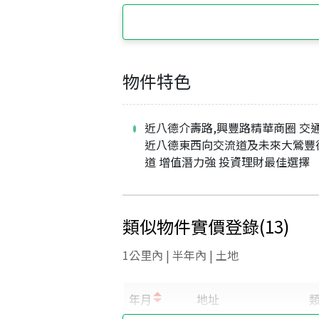
物件特色
近八德介壽路,興豐路精華商圈 交
近八德東西向交流道及未來大鶯豐
道 增值潛力強 投資理財最佳選擇
類似物件實價登錄
(
13
)
1公里內 | 半年內 | 土地