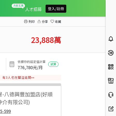
近國防大學方正農地
人才招募
登入/註冊
列印
分享
收藏
23,888
萬
依據你的設定值計算
試算
776,780
元/月
有
3
人也在關注這間👀
屋
-
八德興豐加盟店(好順
仲介有限公司)
5-599