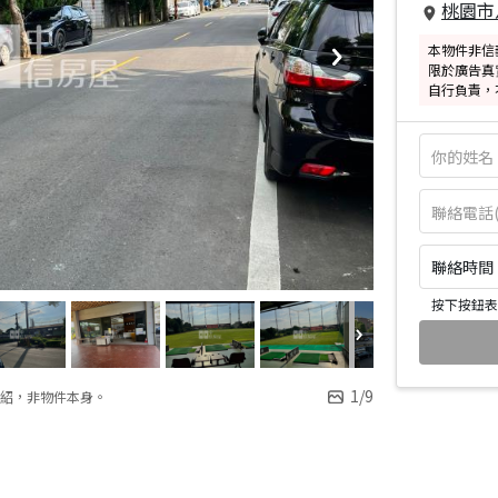
桃園市
本物件非信
限於廣告真
自行負責，
聯絡時間：皆
按下按鈕表
1
/
9
紹，非物件本身。