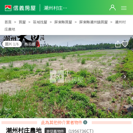
潮州村庄農地
潮州村庄農地
首頁
買屋
區域找屋
屏東縣買屋
屏東縣潮州鎮買屋
潮州村
庄農地
圖片 1/6
格局圖
此為其他仲介業者物件
潮州村庄農地
(1956736CT)
非信義物件