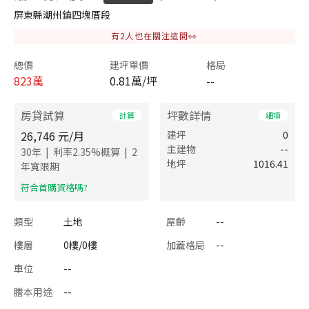
屏東縣潮州鎮四塊厝段
有
2
人也在關注這間👀
總價
建坪單價
格局
823
萬
0.81萬/坪
--
房貸試算
坪數詳情
計算
細項
26,746
元/月
建坪
0
主建物
--
|
|
30
年
利率
2.35
%概算
2
地坪
1016.41
年寬限期
​符合首購資格嗎?
類型
土地
屋齡
--
樓層
0樓/0樓
加蓋格局
--
車位
--
謄本用途
--