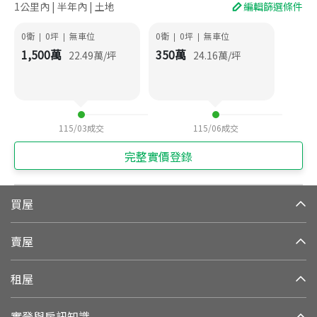
1公里內 | 半年內 | 土地
編輯篩選條件
0衛
0
坪
無車位
0衛
0
坪
無車位
|
|
|
|
1,500
萬
350
萬
22.49
萬/坪
24.16
萬/坪
115/03
成交
115/06
成交
完整實價登錄
買屋
賣屋
租屋
實登與房訊知識