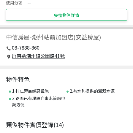
使用分區
--
完整物件詳情
中信房屋
-
潮州站前加盟店(安益房屋)
08-7888-860
屏東縣潮州鎮公園路41號
物件特色
1.村庄旁無嫌惡設施
2.有水利提供的灌溉水源
3.路面已有埋設自來水管線申
請方便
類似物件實價登錄
(
14
)