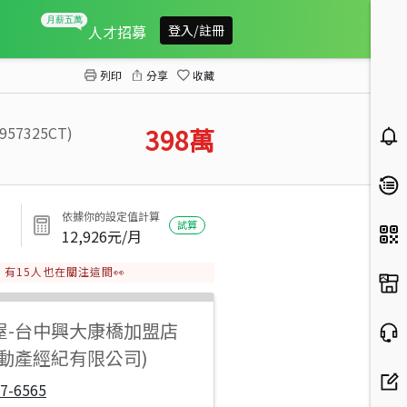
南區低總價活巷好出入角間透店｜收租置產等都更
人才招募
登入/註冊
列印
分享
收藏
1957325CT)
398
萬
依據你的設定值計算
試算
12,926
元/月
有
15
人也在關注這間👀
屋
-
台中興大康橋加盟店
不動產經紀有限公司)
7-6565