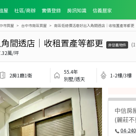
租屋
社區/商辦
實價登錄
房訊知識
信義居家
中市買屋
台中市南區買屋
南區低總價活巷好出入角間透店｜收租置產等都更
入角間透店｜收租置產等都更
(
非信義物件
7.32萬/坪
55.4年
2房1廳1衛
1-2樓/3樓
別墅/透天
中信房
(麗莊
04-240