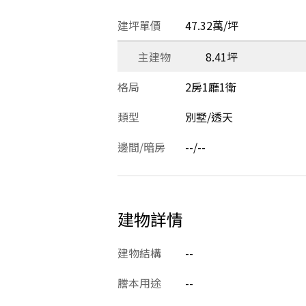
建坪單價
47.32萬/坪
主建物
8.41坪
格局
2房1廳1衛
類型
別墅/透天
邊間/暗房
--/--
建物詳情
建物結構
--
謄本用途
--