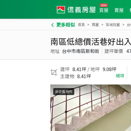
買屋
賣屋
更多相似
首頁
買屋
區域找屋
台
南區低總價活巷好出
地址
台中市南區新和街
建坪單價
4
建坪
8.41坪
/ 地坪
9.08坪
主建物
8.41坪
細項
非信義物件