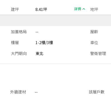
建坪
8.41坪
詳情
地坪
加蓋格局
--
屋齡
樓層
1-2樓/3樓
車位
大門朝向
東北
警衛管理
外牆建材
--
該層戶數