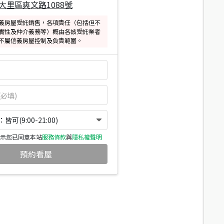
大里區爽文路1088號
義房屋受託銷售，各項責任（包括但不
實性及仲介義務等）概由各該受託業者
不屬信義房屋控制及負責範圍。
可(9:00-21:00)
示您已同意本站
服務條款
與
隱私權聲明
預約看屋