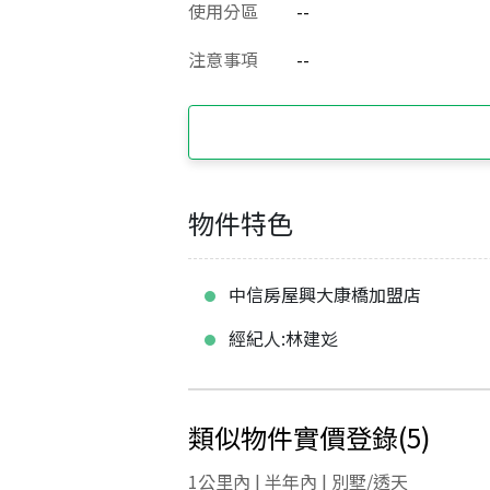
使用分區
--
注意事項
--
物件特色
中信房屋興大康橋加盟店
經紀人:林建彣
類似物件實價登錄
(
5
)
1公里內 | 半年內 | 別墅/透天