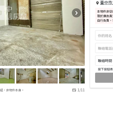
臺中市
本物件非信
限於廣告真
自行負責，
聯絡時間：皆
按下按鈕表
1
/
11
紹，非物件本身。