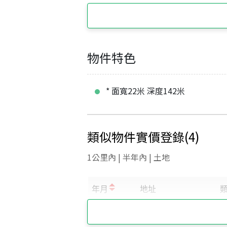
物件特色
* 面寬22米 深度142米
類似物件實價登錄
(
4
)
1公里內 | 半年內 | 土地