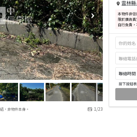
雲林縣
本物件非信
限於廣告真
自行負責，
聯絡時間：皆
按下按鈕表
1
/
23
紹，非物件本身。