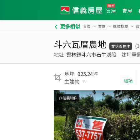
買屋
賣屋
更多相似
首頁
買屋
區域找屋
雲
斗六瓦厝農地
(
非信義物件
地址
雲林縣斗六市石牛溪段
建坪單
地坪
925.24坪
主建物
--
細項
非信義物件