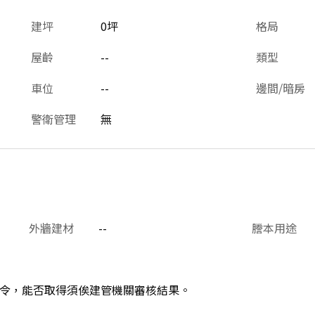
建坪
0坪
格局
屋齡
--
類型
車位
--
邊間/暗房
警衛管理
無
外牆建材
--
謄本用途
令，能否取得須俟建管機關審核結果。