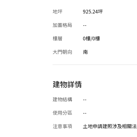
地坪
925.24坪
加蓋格局
--
樓層
0樓/0樓
大門朝向
南
建物詳情
建物結構
--
使用分區
--
注意事項
土地申請建照涉及相關法