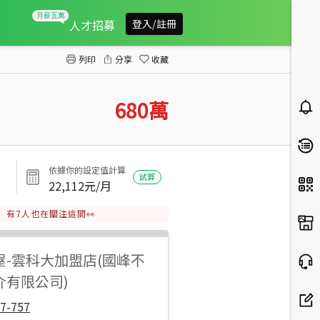
斗六瓦厝農地
人才招募
登入/註冊
列印
分享
收藏
680
萬
依據你的設定值計算
試算
22,112
元/月
有
7
人也在關注這間👀
屋
-
雲科大加盟店(國峰不
介有限公司)
7-757