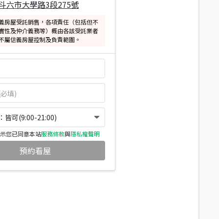
斗六市大學路3段275號
義房屋受託銷售，各項責任（包括但不
實性及仲介義務等）概由各該受託業者
不屬信義房屋控制及負責範圍。
可(9:00-21:00)
示您已同意本站
服務條款
與
隱私權聲明
預約看屋