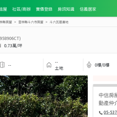
租屋
社區/商辦
實價登錄
房訊知識
信義居家
林縣買屋
雲林縣斗六市買屋
斗六瓦厝農地
1958906CT)
價
0.73萬/坪
--
--
0樓/0樓
土地
中信房
動產仲
05-537