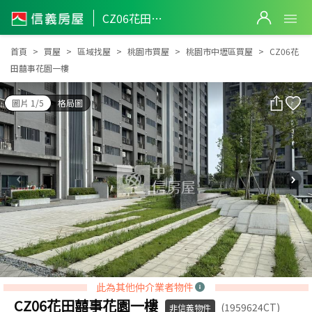
CZ06花田囍事花園一樓
CZ06花田囍事花園一樓
首頁
買屋
區域找屋
桃園市買屋
桃園市中壢區買屋
CZ06花
田囍事花園一樓
圖片 1/5
格局圖
此為其他仲介業者物件
CZ06花田囍事花園一樓
(1959624CT)
非信義物件