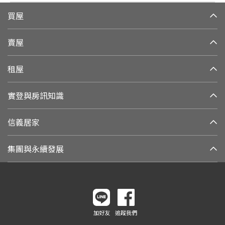
買屋
賣屋
租屋
實登與房訊知識
信義居家
集團與永續發展
加好友
追蹤我們