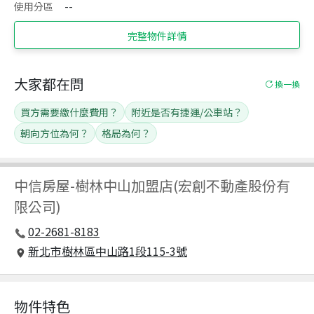
使用分區
--
完整物件詳情
大家都在問
換一換
買方需要繳什麼費用？
附近是否有捷運/公車站？
朝向方位為何？
格局為何？
中信房屋
-
樹林中山加盟店(宏創不動產股份有
限公司)
02-2681-8183
新北市樹林區中山路1段115-3號
物件特色