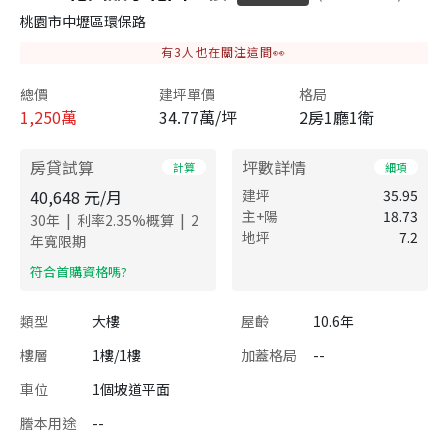
桃園市中壢區環保路
有
3
人也在關注這間👀
總價
建坪單價
格局
1,250
萬
34.77萬/坪
2房1廳1衛
房貸試算
坪數詳情
計算
細項
40,648
元/月
建坪
35.95
主+陽
18.73
|
|
30
年
利率
2.35
%概算
2
地坪
7.2
年寬限期
​符合首購資格嗎?
類型
大樓
屋齡
10.6年
樓層
1樓/1樓
加蓋格局
--
車位
1個坡道平面
謄本用途
--