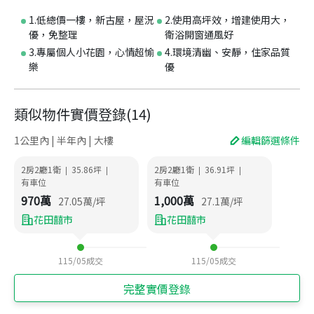
1.低總價一樓，新古屋，屋況
2.使用高坪效，增建使用大，
優，免整理
衛浴開窗通風好
3.專屬個人小花園，心情超愉
4.環境清幽、安靜，住家品質
樂
優
類似物件實價登錄
(
14
)
1公里內 | 半年內 | 大樓
編輯篩選條件
2房2廳1衛
35.86
坪
2房2廳1衛
36.91
坪
|
|
|
|
有車位
有車位
970
萬
1,000
萬
27.05
萬/坪
27.1
萬/坪
花田囍市
花田囍市
115/05
成交
115/05
成交
完整實價登錄