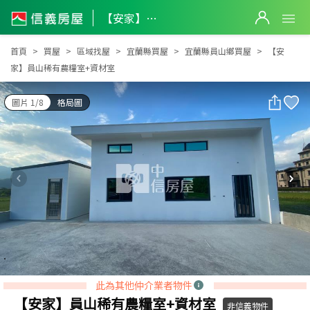
【安家】員山稀有農糧室+資材室
【安家】員山稀有農糧室+資材室
首頁
買屋
區域找屋
宜蘭縣買屋
宜蘭縣員山鄉買屋
【安
家】員山稀有農糧室+資材室
圖片 1/8
格局圖
此為其他仲介業者物件
【安家】員山稀有農糧室+資材室
非信義物件