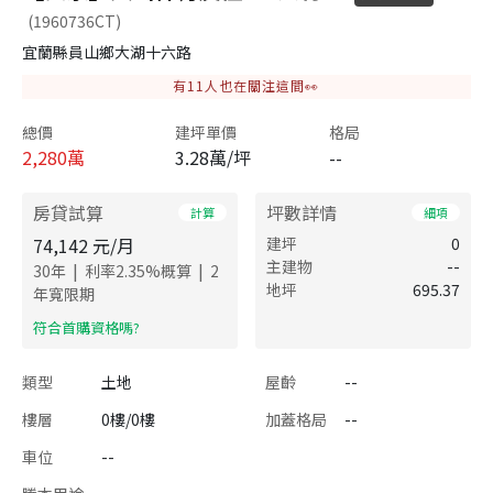
(1960736CT)
宜蘭縣員山鄉大湖十六路
有
11
人也在關注這間👀
總價
建坪單價
格局
2,280
萬
3.28萬/坪
--
房貸試算
坪數詳情
計算
細項
74,142
元/月
建坪
0
主建物
--
|
|
30
年
利率
2.35
%概算
2
地坪
695.37
年寬限期
​符合首購資格嗎?
類型
土地
屋齡
--
樓層
0樓/0樓
加蓋格局
--
車位
--