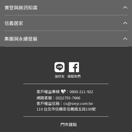
實登與房訊知識
信義居家
集團與永續發展
加好友
追蹤我們
客戶權益專線
：
0800-211-922
網路客服：
(02)2755-7666
客戶權益信箱：
cs@sinyi.com.tw
110 台北市信義區信義路五段100號
門市據點