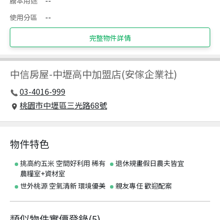
謄本用途
--
使用分區
--
完整物件詳情
中信房屋
-
中壢高中加盟店(安傢企業社)
03-4016-999
桃園市中壢區三光路68號
物件特色
挑高約五米 空間好利用 稀有
退休規畫假日農夫皆宜
農糧室+資材室
世外桃源 空氣清新 環境優美
親友專任 歡迎配案
類似物件實價登錄
(
5
)