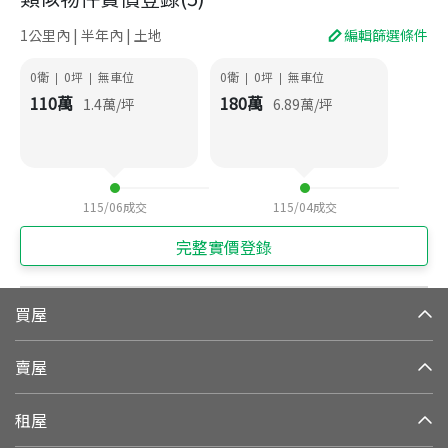
1公里內 | 半年內 | 土地
編輯篩選條件
0衛
0
坪
無車位
0衛
0
坪
無車位
|
|
|
|
110
萬
180
萬
1.4
萬/坪
6.89
萬/坪
115/06
成交
115/04
成交
完整實價登錄
買屋
賣屋
租屋