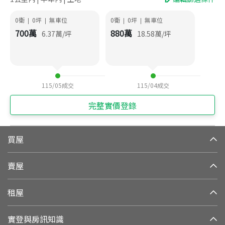
0衛
0
坪
無車位
0衛
0
坪
無車位
|
|
|
|
700
萬
880
萬
6.37
萬/坪
18.58
萬/坪
115/05
成交
115/04
成交
完整實價登錄
買屋
賣屋
租屋
實登與房訊知識