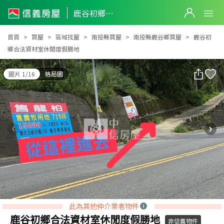
鹿谷初鄉合法資材室休閒度假勝地
鹿谷初鄉合法資材室休閒度假勝地
首頁
買屋
區域找屋
南投縣買屋
南投縣鹿谷鄉買屋
鹿谷初
鄉合法資材室休閒度假勝地
圖片 1/16
格局圖
此為其他仲介業者物件
鹿谷初鄉合法資材室休閒度假勝地
非信義物件