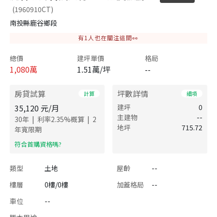
(1960910CT)
南投縣鹿谷鄉段
有
1
人也在關注這間👀
總價
建坪單價
格局
1,080
萬
1.51萬/坪
--
房貸試算
坪數詳情
計算
細項
35,120
元/月
建坪
0
主建物
--
|
|
30
年
利率
2.35
%概算
2
地坪
715.72
年寬限期
​符合首購資格嗎?
類型
土地
屋齡
--
樓層
0樓/0樓
加蓋格局
--
車位
--