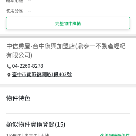
謄本用途
--
使用分區
--
完整物件詳情
中信房屋
-
台中復興加盟店(鼎泰一不動產經紀
有限公司)
04-2260-8278
臺中市南區復興路1段403號
物件特色
類似物件實價登錄
(
15
)
1公里內 | 半年內 | 土地
編輯篩選條件