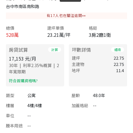
台中市南區南和路
有
17
人也在關注這間👀
總價
建坪單價
格局
528
萬
23.21萬/坪
3房2廳1衛
房貸試算
坪數詳情
計算
細項
17,153
元/月
建坪
22.75
主建物
22.75
|
|
30
年
利率
2.35
%概算
2
地坪
11.4
年寬限期
​符合首購資格嗎?
類型
公寓
屋齡
48.0年
樓層
4樓/4樓
加蓋格局
--
車位
--
謄本用途
--