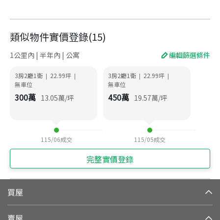
類似物件實價登錄
(
15
)
1公里內 | 半年內 | 公寓
編輯篩選條件
3房2廳1衛
22.99
坪
3房2廳1衛
22.99
坪
|
|
|
|
無車位
無車位
300
萬
450
萬
13.05
萬/坪
19.57
萬/坪
115/06
成交
115/05
成交
完整實價登錄
買屋
賣屋