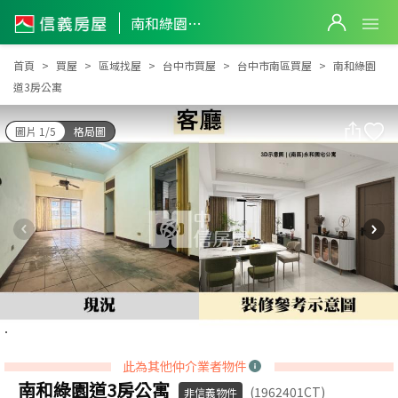
南和綠園道3房公寓
南和綠園道3房公寓
首頁
買屋
區域找屋
台中市買屋
台中市南區買屋
南和綠園
道3房公寓
圖片 1/5
格局圖
此為其他仲介業者物件
南和綠園道3房公寓
(1962401CT)
非信義物件