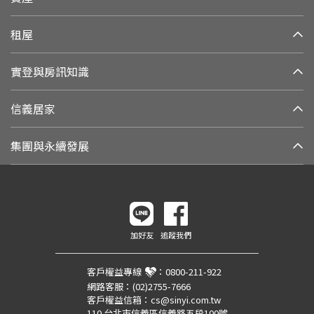
租屋
實登與房訊知識
信義居家
集團與永續發展
加好友
追蹤我們
客戶權益專線
：
0800-211-922
網路客服：
(02)2755-7666
客戶權益信箱：
cs@sinyi.com.tw
110 台北市信義區信義路五段100號