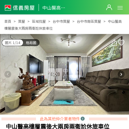
中山醫高樓層震後大兩房兩衛尬休旅車位
中山醫高樓層震後大兩房兩衛尬休旅車位
首頁
買屋
區域找屋
台中市買屋
台中市南區買屋
中山醫高
樓層震後大兩房兩衛尬休旅車位
圖片 1/14
格局圖
此為其他仲介業者物件
中山醫高樓層震後大兩房兩衛尬休旅車位