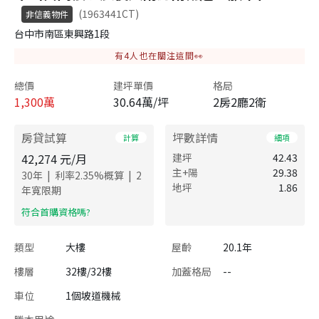
(1963441CT)
非信義物件
台中市南區東興路1段
有
4
人也在關注這間👀
總價
建坪單價
格局
1,300
萬
30.64萬/坪
2房2廳2衛
房貸試算
坪數詳情
計算
細項
42,274
元/月
建坪
42.43
主+陽
29.38
|
|
30
年
利率
2.35
%概算
2
地坪
1.86
年寬限期
​符合首購資格嗎?
類型
大樓
屋齡
20.1年
樓層
32樓/32樓
加蓋格局
--
車位
1個坡道機械