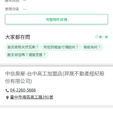
謄本用途
--
使用分區
--
完整物件詳情
大家都在問
換一換
是否使用天然瓦斯？
附近的租金行情如何？
格局為何？
屋主自住嗎？還是空屋？
中信房屋
-
台中高工加盟店(羿晟不動產經紀股
份有限公司)
04-2260-5666
臺中市南區高工路391號