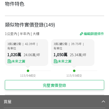
物件特色
類似物件實價登錄
(
149
)
1公里內 | 半年內 | 大樓
編輯篩選條件
3房2廳2衛
42.39
坪
3房2廳2衛
39.75
坪
|
|
|
|
有車位
有車位
1,020
萬
1,050
萬
24.06
萬/坪
25.34
萬/坪
未來之翼
未來之翼
115/04
成交
115/03
成交
完整實價登錄
買屋