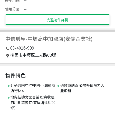
謄本用途
--
使用分區
--
完整物件詳情
中信房屋
-
中壢高中加盟店(安傢企業社)
03-4016-999
桃園市中壢區三光路68號
物件特色
近過嶺國中 中平國小 周邊商
過領重劃區 發展升值濳力大
店街林立
屋齡新
地段佳適文武百業 投資收租
自用創業皆宜(夾層增建約20
坪)