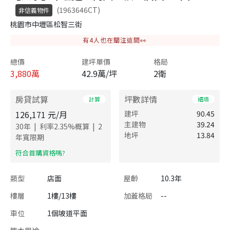
(1963646CT)
非信義物件
桃園市中壢區松智三街
有
4
人也在關注這間👀
總價
建坪單價
格局
3,880
萬
42.9萬/坪
2衛
房貸試算
坪數詳情
計算
細項
126,171
元/月
建坪
90.45
主建物
39.24
|
|
30
年
利率
2.35
%概算
2
地坪
13.84
年寬限期
​符合首購資格嗎?
類型
店面
屋齡
10.3年
樓層
1樓/13樓
加蓋格局
--
車位
1個坡道平面