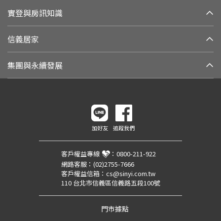
實登與房訊知識
信義居家
集團與永續發展
加好友
追蹤我們
客戶權益專線
：
0800-211-922
網路客服：
(02)2755-7666
客戶權益信箱：
cs@sinyi.com.tw
110 台北市信義區信義路五段100號
門市據點