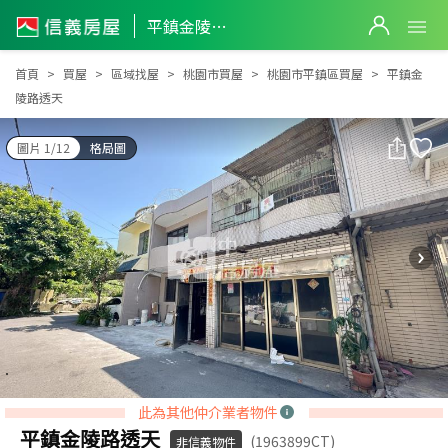
平鎮金陵路透天
平鎮金陵路透天
首頁
買屋
區域找屋
桃園市買屋
桃園市平鎮區買屋
平鎮金
陵路透天
圖片 1/12
格局圖
此為其他仲介業者物件
平鎮金陵路透天
(1963899CT)
非信義物件