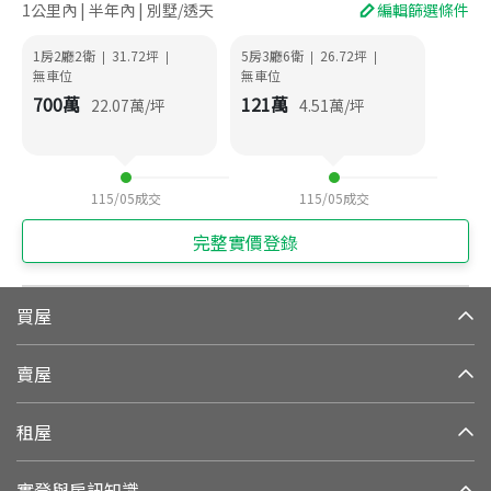
1公里內 | 半年內 | 別墅/透天
編輯篩選條件
1房2廳2衛
31.72
坪
5房3廳6衛
26.72
坪
|
|
|
|
無車位
無車位
700
萬
121
萬
22.07
萬/坪
4.51
萬/坪
115/05
成交
115/05
成交
完整實價登錄
買屋
賣屋
租屋
實登與房訊知識