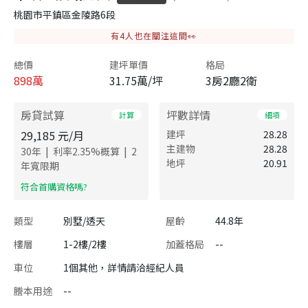
桃園市平鎮區金陵路6段
有
4
人也在關注這間👀
總價
建坪單價
格局
898
萬
31.75萬/坪
3房2廳2衛
房貸試算
坪數詳情
計算
細項
29,185
元/月
建坪
28.28
主建物
28.28
|
|
30
年
利率
2.35
%概算
2
地坪
20.91
年寬限期
​符合首購資格嗎?
類型
別墅/透天
屋齡
44.8年
樓層
1-2樓/2樓
加蓋格局
--
車位
1個其他，詳情請洽經紀人員
謄本用途
--