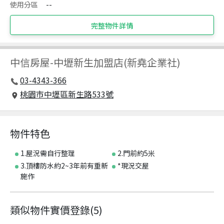
使用分區
--
完整物件詳情
中信房屋
-
中壢新生加盟店(新堯企業社)
03-4343-366
桃園市中壢區新生路533號
物件特色
1.屋況需自行整理
2.門前約5米
3.頂樓防水約2~3年前有重新
*現況交屋
施作
類似物件實價登錄
(
5
)