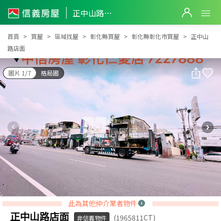
正中山路店面
正中山路店面
首頁
買屋
區域找屋
彰化縣買屋
彰化縣彰化市買屋
正中山
路店面
圖片 1/7
格局圖
此為其他仲介業者物件
正中山路店面
(1965811CT)
非信義物件