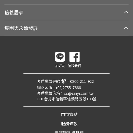
信義居家
集團與永續發展
加好友
追蹤我們
客戶權益專線
：
0800-211-922
網路客服：
(02)2755-7666
客戶權益信箱：
cs@sinyi.com.tw
110 台北市信義區信義路五段100號
門市據點
服務條款
保障隱私權聲明