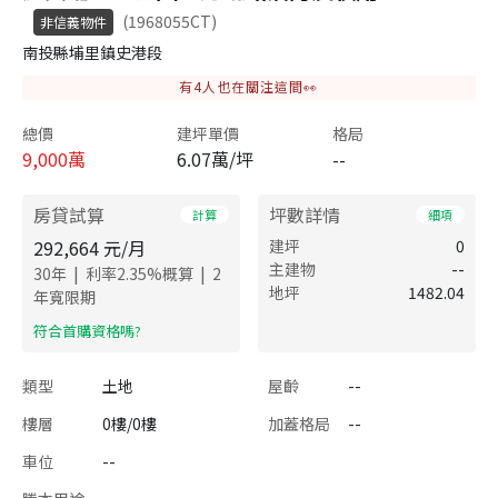
(1968055CT)
非信義物件
南投縣埔里鎮史港段
有
4
人也在關注這間👀
總價
建坪單價
格局
9,000
萬
6.07萬/坪
--
房貸試算
坪數詳情
計算
細項
292,664
元/月
建坪
0
主建物
--
|
|
30
年
利率
2.35
%概算
2
地坪
1482.04
年寬限期
​符合首購資格嗎?
類型
土地
屋齡
--
樓層
0樓/0樓
加蓋格局
--
車位
--