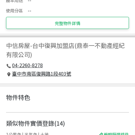
謄本用途
--
使用分區
--
完整物件詳情
中信房屋
-
台中復興加盟店(鼎泰一不動產經紀
有限公司)
04-2260-8278
臺中市南區復興路1段403號
物件特色
類似物件實價登錄
(
14
)
1公里內 | 半年內 | 土地
編輯篩選條件