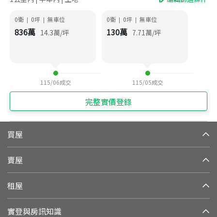
0衛
0
坪
無車位
0衛
0
坪
無車位
|
|
|
|
836
萬
130
萬
14.3
萬/坪
7.71
萬/坪
115/06
成交
115/05
成交
完整實價登錄
買屋
賣屋
租屋
實登與房訊知識