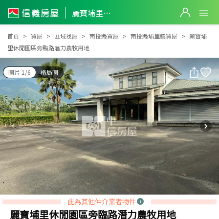
麗寶埔里休閒園區旁臨路潛力農牧用地
麗寶埔里休閒園區旁臨路潛力農牧用地
首頁
買屋
區域找屋
南投縣買屋
南投縣埔里鎮買屋
麗寶埔
里休閒園區旁臨路潛力農牧用地
圖片 1/6
格局圖
此為其他仲介業者物件
麗寶埔里休閒園區旁臨路潛力農牧用地