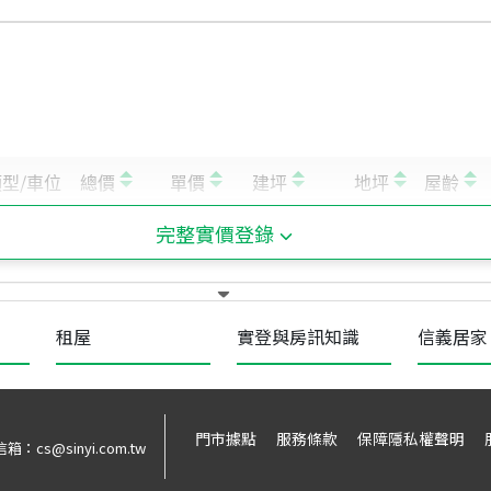
完整實價登錄
租屋
實登與房訊知識
信義居家
門市據點
服務條款
保障隱私權聲明
信箱：
cs@sinyi.com.tw