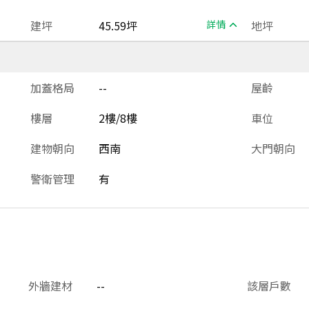
建坪
45.59坪
詳情
地坪
加蓋格局
--
屋齡
樓層
2樓/8樓
車位
建物朝向
西南
大門朝向
警衛管理
有
外牆建材
--
該層戶數