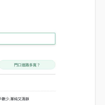
門口道路多寬？
區戶數少.單純又清靜