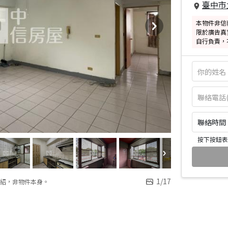
臺中市
本物件非信
限於廣告真
自行負責，
聯絡時間：皆
按下按鈕表
1
/
17
紹，非物件本身。