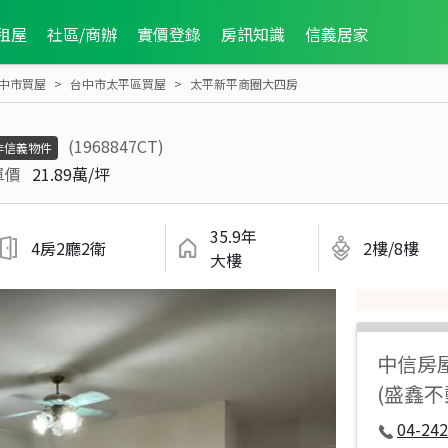
租屋
社區/商辦
實價登錄
房訊知識
信義居家
中市買屋
台中市太平區買屋
太平新平商圈大四房
(1968847CT)
非信義物件
單價
21.89萬/坪
35.9年
4房2廳2衛
2樓/8樓
大樓
中信房
(盛鑫
04-242