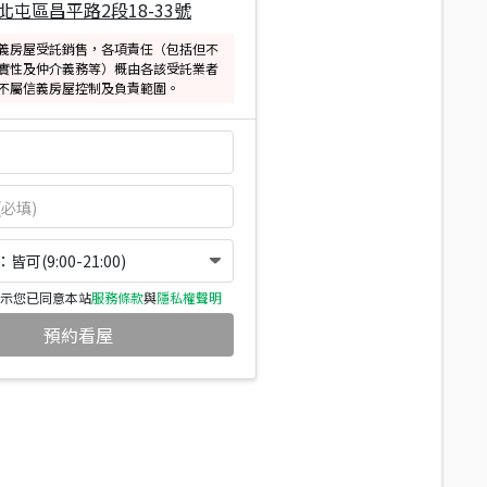
北屯區昌平路2段18-33號
義房屋受託銷售，各項責任（包括但不
實性及仲介義務等）概由各該受託業者
不屬信義房屋控制及負責範圍。
可(9:00-21:00)
示您已同意本站
服務條款
與
隱私權聲明
預約看屋