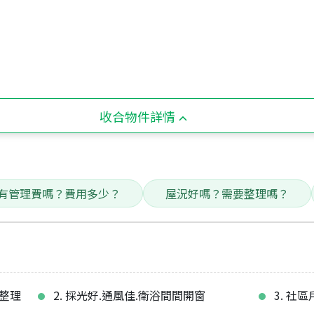
收合物件詳情
有管理費嗎？費用多少？
屋況好嗎？需要整理嗎？
好整理
2. 採光好.通風佳.衛浴間間開窗
3. 社