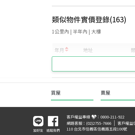
類似物件實價登錄
(
163
)
1公里內 | 半年內 | 大樓
買屋
賣屋
客戶權益專線
：
0800-211-922
網路客服：
(02)2755-7666
客戶權益
110 台北市信義區信義路五段100號
加好友
追蹤我們