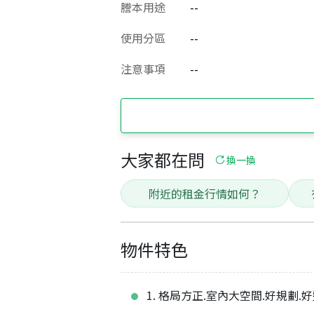
謄本用途
--
使用分區
--
注意事項
--
大家都在問
換一換
附近的租金行情如何？
物件特色
1. 格局方正.室內大空間.好規劃.