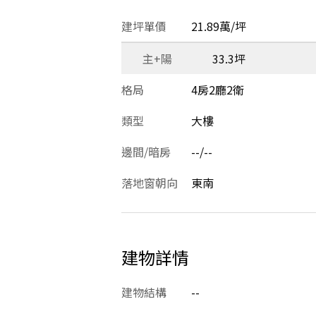
建坪單價
21.89萬/坪
主+陽
33.3坪
格局
4房2廳2衛
類型
大樓
邊間/暗房
--/--
落地窗朝向
東南
建物詳情
建物結構
--