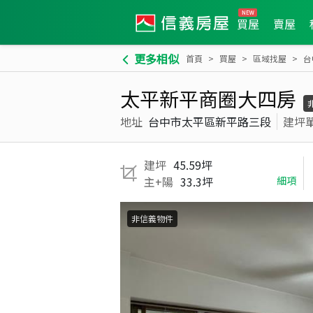
買屋
賣屋
更多相似
首頁
買屋
區域找屋
台
太平新平商圈大四房
地址
台中市太平區新平路三段
建坪
建坪
45.59坪
主+陽
33.3坪
細項
非信義物件