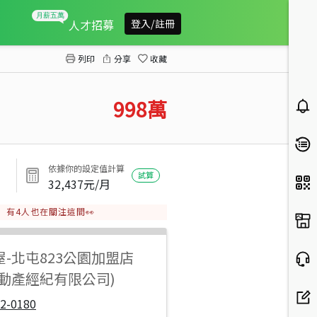
太平新平商圈大四房
人才招募
登入/註冊
列印
分享
收藏
998
萬
依據你的設定值計算
試算
32,437
元/月
有
4
人也在關注這間👀
屋
-
北屯823公園加盟店
不動產經紀有限公司)
2-0180