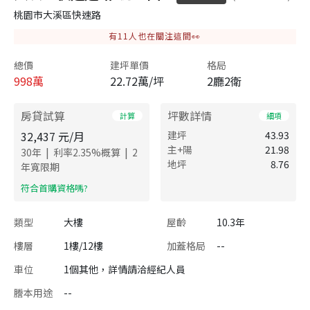
桃園市大溪區快速路
有
11
人也在關注這間👀
總價
建坪單價
格局
998
萬
22.72萬/坪
2廳2衛
房貸試算
坪數詳情
計算
細項
32,437
元/月
建坪
43.93
主+陽
21.98
|
|
30
年
利率
2.35
%概算
2
地坪
8.76
年寬限期
​符合首購資格嗎?
類型
大樓
屋齡
10.3年
樓層
1樓/12樓
加蓋格局
--
車位
1個其他，詳情請洽經紀人員
謄本用途
--