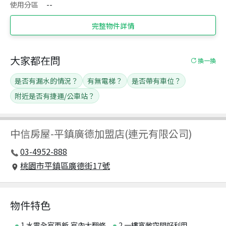
使用分區
--
完整物件詳情
大家都在問
換一換
是否有漏水的情況？
有無電梯？
是否帶有車位？
附近是否有捷運/公車站？
中信房屋
-
平鎮廣德加盟店(連元有限公司)
03-4952-888
桃園市平鎮區廣德街17號
物件特色
1.水電全室更新,室內大翻修,
2.一樓寬敝空間好利用