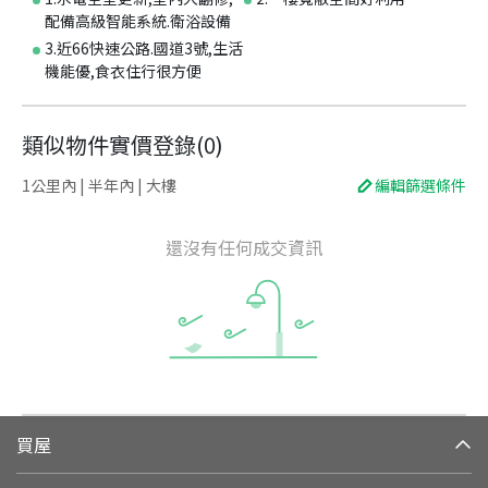
配備高級智能系統.衛浴設備
3.近66快速公路.國道3號,生活
機能優,食衣住行很方便
類似物件實價登錄
(
0
)
1公里內 | 半年內 | 大樓
編輯篩選條件
還沒有任何成交資訊
買屋