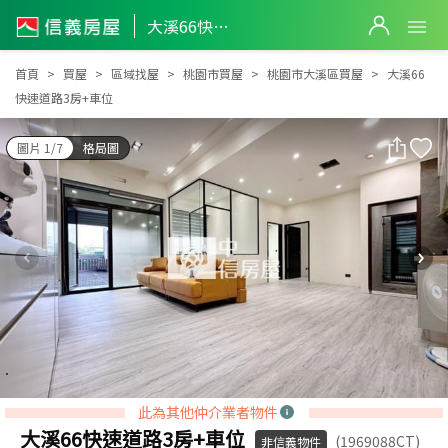
大溪66快速道路3房+車位
大溪66快速道路3房+車位
首頁
買屋
區域找屋
桃園市買屋
桃園市大溪區買屋
大溪66
快速道路3房+車位
圖片 1/7
格局圖
此為其他仲介業者物件
大溪66快速道路3房+車位
(1969088CT)
非信義物件