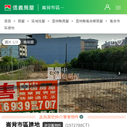
崙背市區建地
崙背市區建地
首頁
買屋
區域找屋
雲林縣買屋
雲林縣崙背鄉買屋
崙背市
區建地
圖片 1/3
格局圖
此為其他仲介業者物件
崙背市區建地
(1972788CT)
非信義物件