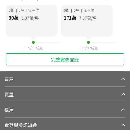
0衛
0
坪
無車位
0衛
0
坪
無車位
|
|
|
|
30
萬
171
萬
1.07
萬/坪
7.87
萬/坪
115/03
成交
115/02
成交
完整實價登錄
買屋
賣屋
租屋
實登與房訊知識