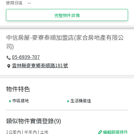
使用分區
--
完整物件詳情
中信房屋
-
麥寮泰順加盟店(家合房地產有限公
司)
05-6939-707
雲林縣麥寮鄉泰順路181號
物件特色
市區建地
生活機能佳
類似物件實價登錄
(
9
)
1公里內 | 半年內 | 土地
編輯篩選條件