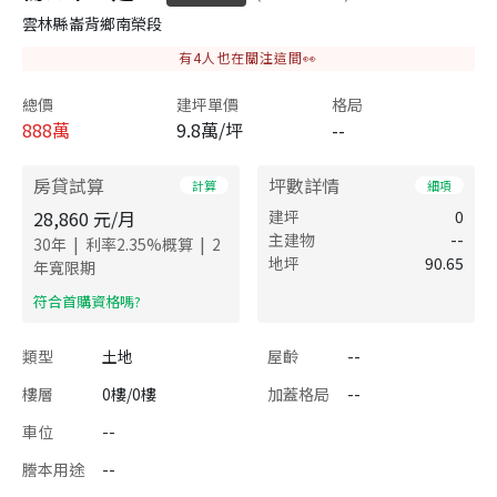
雲林縣崙背鄉南榮段
有
4
人也在關注這間👀
總價
建坪單價
格局
888
萬
9.8萬/坪
--
房貸試算
坪數詳情
計算
細項
28,860
元/月
建坪
0
主建物
--
|
|
30
年
利率
2.35
%概算
2
地坪
90.65
年寬限期
​符合首購資格嗎?
類型
土地
屋齡
--
樓層
0樓/0樓
加蓋格局
--
車位
--
謄本用途
--