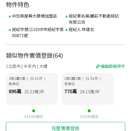
物件特色
中信房屋興大康橋加盟店
經紀業名稱:麗莊不動產經紀
有限公司
經紀字號:(110)中市經紀字第
經紀人:林建彣
00872號
類似物件實價登錄
(
64
)
1公里內 | 半年內 | 大樓
編輯篩選條件
3房2廳2衛
35.51
坪
2房2廳2衛
31.91
坪
|
|
|
|
無車位
有車位
896
萬
770
萬
25.23
萬/坪
24.13
萬/坪
115/05
成交
115/05
成交
完整實價登錄