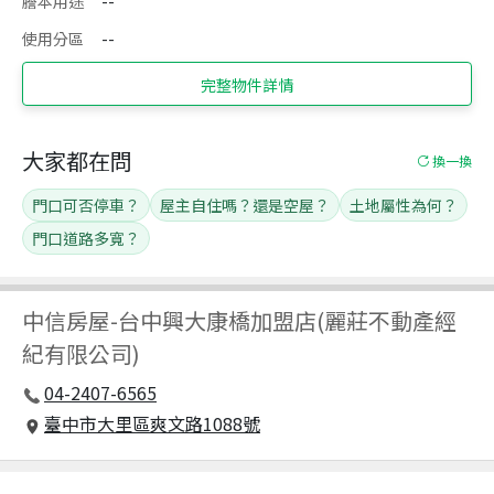
謄本用途
--
使用分區
--
完整物件詳情
大家都在問
換一換
門口可否停車？
屋主自住嗎？還是空屋？
土地屬性為何？
門口道路多寬？
中信房屋
-
台中興大康橋加盟店(麗莊不動產經
紀有限公司)
04-2407-6565
臺中市大里區爽文路1088號