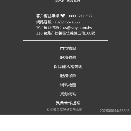
加好友
追蹤我們
客戶權益專線
：
0800-211-922
網路客服：
(02)2755-7666
客戶權益信箱：
cs@sinyi.com.tw
110 台北市信義區信義路五段100號
門市據點
服務條款
保障隱私權聲明
服務保障
網站地圖
資源網站
異業合作提案
©
信義房屋股份有限公司
20260804.b53805