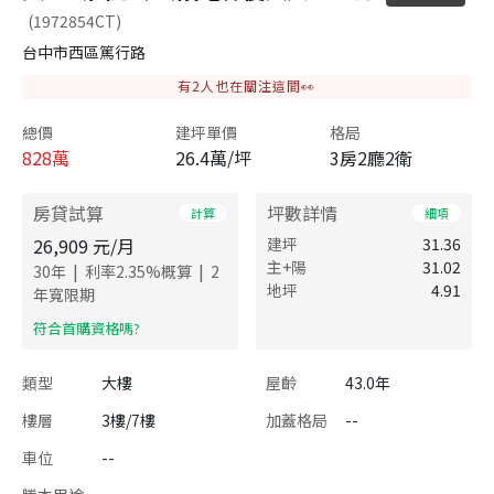
(1972854CT)
台中市西區篤行路
有
2
人也在關注這間👀
總價
建坪單價
格局
828
萬
26.4萬/坪
3房2廳2衛
房貸試算
坪數詳情
計算
細項
26,909
元/月
建坪
31.36
主+陽
31.02
|
|
30
年
利率
2.35
%概算
2
地坪
4.91
年寬限期
​符合首購資格嗎?
類型
大樓
屋齡
43.0年
樓層
3樓/7樓
加蓋格局
--
車位
--