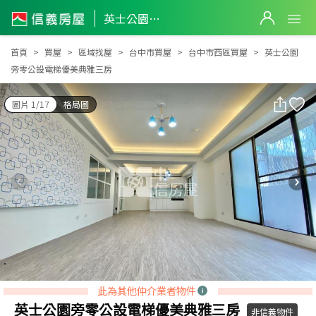
英士公園旁零公設電梯優美典雅三房
英士公園旁零公設電梯優美典雅三房
首頁
買屋
區域找屋
台中市買屋
台中市西區買屋
英士公園
旁零公設電梯優美典雅三房
圖片 1/17
格局圖
此為其他仲介業者物件
英士公園旁零公設電梯優美典雅三房
非信義物件