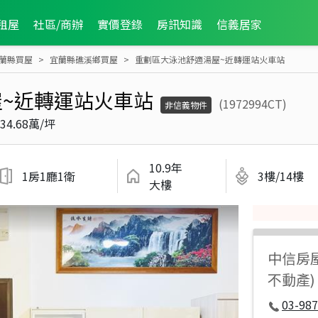
租屋
社區/商辦
實價登錄
房訊知識
信義居家
蘭縣買屋
宜蘭縣礁溪鄉買屋
重劃區大泳池舒適湯屋~近轉運站火車站
~近轉運站火車站
(1972994CT)
非信義物件
34.68萬/坪
10.9年
1房1廳1衛
3樓/14樓
大樓
中信房
不動產)
03-987