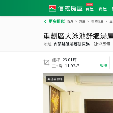
買屋
賣屋
更多相似
首頁
買屋
區域找屋
宜
重劃區大泳池舒適湯屋
地址
宜蘭縣礁溪鄉健康路
建坪單價
建坪
23.01坪
主+陽
11.92坪
細項
非信義物件