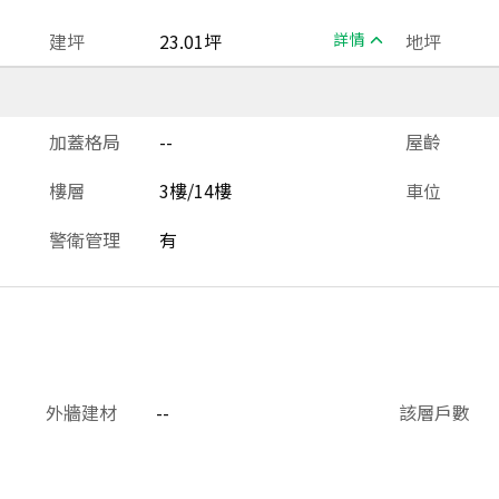
建坪
23.01坪
詳情
地坪
加蓋格局
--
屋齡
樓層
3樓/14樓
車位
警衛管理
有
外牆建材
--
該層戶數