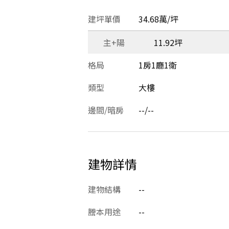
建坪單價
34.68萬/坪
主+陽
11.92坪
格局
1房1廳1衛
類型
大樓
邊間/暗房
--/--
建物詳情
建物結構
--
謄本用途
--