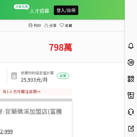
重劃區大泳池舒適湯屋~近轉運站火車站
人才招募
登入/註冊
列印
分享
收藏
798
萬
依據你的設定值計算
試算
25,933
元/月
有
1
人也在關注這間👀
屋
-
宜蘭礁溪加盟店(富騰
2-999