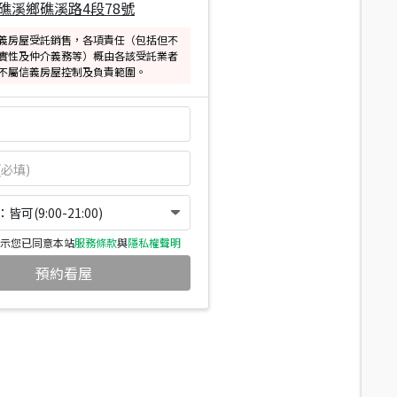
礁溪鄉礁溪路4段78號
義房屋受託銷售，各項責任（包括但不
實性及仲介義務等）概由各該受託業者
不屬信義房屋控制及負責範圍。
可(9:00-21:00)
示您已同意本站
服務條款
與
隱私權聲明
預約看屋