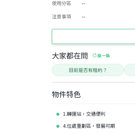
使用分區
--
注意事項
--
大家都在問
換一換
目前是否有租約？
物件特色
1.轉運站，交通便利
4.位處重劃區，發展可期