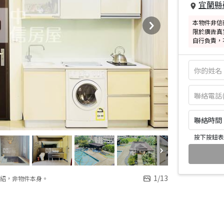
宜蘭縣
本物件非信
限於廣告真
自行負責，
聯絡時間：皆
按下按鈕表
1
/
13
紹，非物件本身。