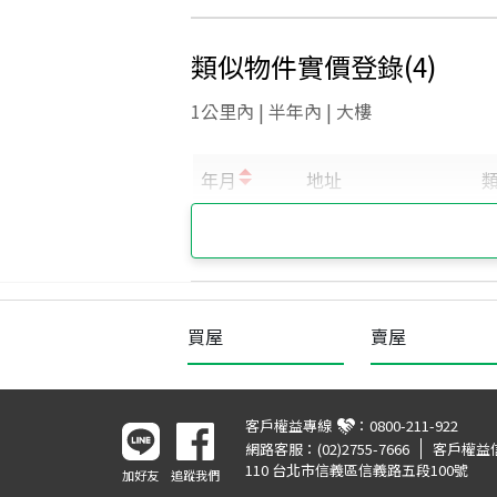
類似物件實價登錄
(
4
)
1公里內 | 半年內 | 大樓
買屋
賣屋
客戶權益專線
：
0800-211-922
網路客服：
(02)2755-7666
客戶權益
110 台北市信義區信義路五段100號
加好友
追蹤我們