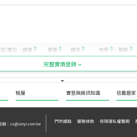
完整實價登錄
租屋
實登與房訊知識
信義居家
門市據點
服務條款
保障隱私權聲明
信箱：
cs@sinyi.com.tw