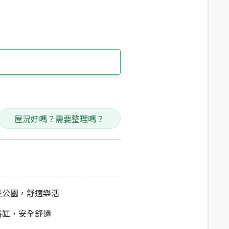
屋況好嗎？需要整理嗎？
礁溪公園，舒適樂活
板浴缸，安全舒適