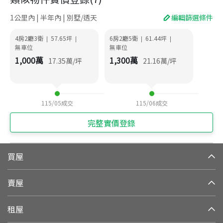
1公里內 | 半年內 | 別墅/透天
編輯篩選條件
4房2廳3衛
57.65
坪
6房2廳5衛
61.44
坪
|
|
|
|
無車位
無車位
1,000
萬
1,300
萬
17.35
萬/坪
21.16
萬/坪
115/05
成交
115/06
成交
完整實價登錄
買屋
賣屋
租屋