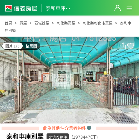
泰和車庫別墅
泰和車庫別墅
首頁
買屋
區域找屋
彰化縣買屋
彰化縣彰化市買屋
泰和車
庫別墅
圖片 1/6
格局圖
此為其他仲介業者物件
泰和車庫別墅
(1973447CT)
非信義物件