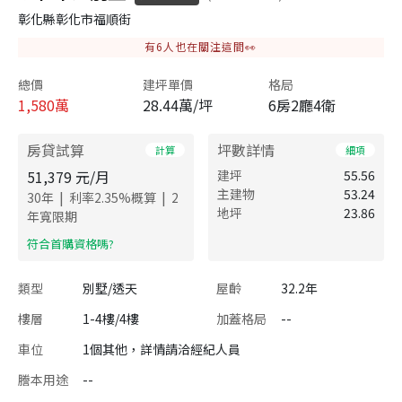
彰化縣彰化市福順街
有
6
人也在關注這間👀
總價
建坪單價
格局
1,580
萬
28.44萬/坪
6房2廳4衛
房貸試算
坪數詳情
計算
細項
51,379
元/月
建坪
55.56
主建物
53.24
|
|
30
年
利率
2.35
%概算
2
地坪
23.86
年寬限期
​符合首購資格嗎?
類型
別墅/透天
屋齡
32.2年
樓層
1-4樓/4樓
加蓋格局
--
車位
1個其他，詳情請洽經紀人員
謄本用途
--