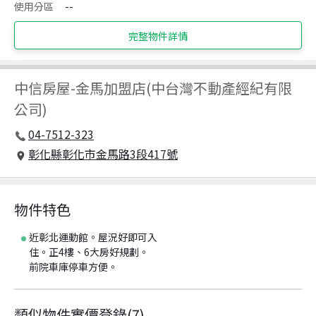
使用分區
--
完整物件詳情
中信房屋
-
金馬加盟店(中台灣不動產經紀有限
公司)
04-7512-323
彰化縣彰化市金馬路3段417號
物件特色
近彰北運動館。屋況好即可入
住。正4樓、6大房好規劃。
前院車庫停車方便。
類似物件實價登錄
(
7
)