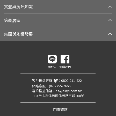
實登與房訊知識
信義居家
集團與永續發展
加好友
追蹤我們
客戶權益專線
：
0800-211-922
網路客服：
(02)2755-7666
客戶權益信箱：
cs@sinyi.com.tw
110 台北市信義區信義路五段100號
門市據點