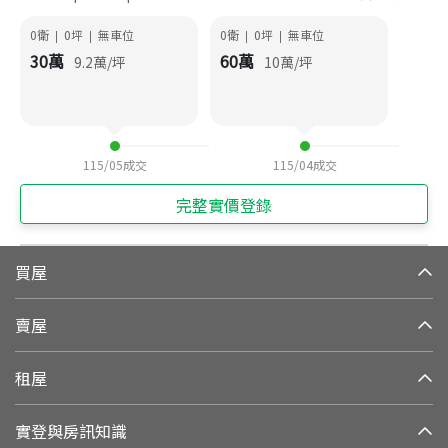
0衛
0
坪
無車位
0衛
0
坪
無車位
|
|
|
|
30
萬
60
萬
9.2
萬/坪
10
萬/坪
115/05
成交
115/04
成交
完整實價登錄
買屋
賣屋
租屋
實登與房訊知識