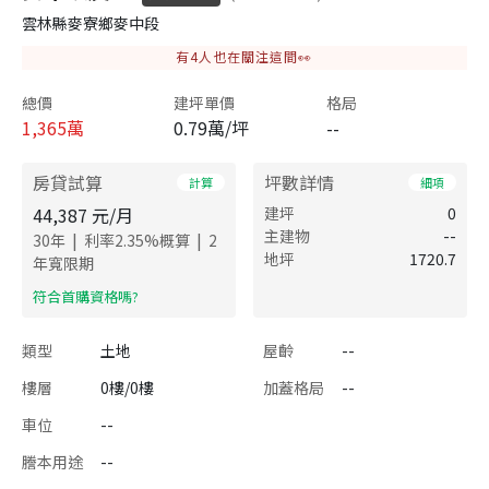
雲林縣麥寮鄉麥中段
有
4
人也在關注這間👀
總價
建坪單價
格局
1,365
萬
0.79萬/坪
--
房貸試算
坪數詳情
計算
細項
44,387
元/月
建坪
0
主建物
--
|
|
30
年
利率
2.35
%概算
2
地坪
1720.7
年寬限期
​符合首購資格嗎?
類型
土地
屋齡
--
樓層
0樓/0樓
加蓋格局
--
車位
--
謄本用途
--