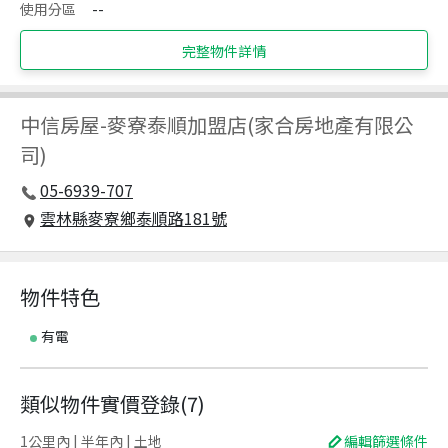
使用分區
--
完整物件詳情
中信房屋
-
麥寮泰順加盟店(家合房地產有限公
司)
05-6939-707
雲林縣麥寮鄉泰順路181號
物件特色
有電
類似物件實價登錄
(
7
)
1公里內 | 半年內 | 土地
編輯篩選條件