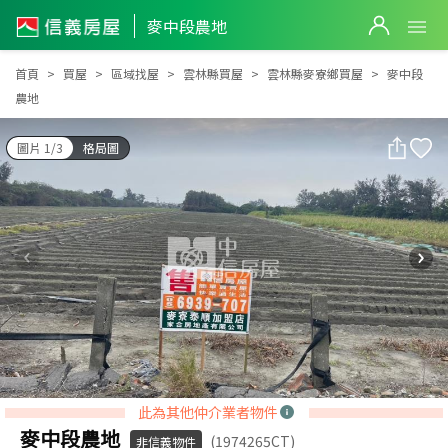
麥中段農地
麥中段農地
首頁
買屋
區域找屋
雲林縣買屋
雲林縣麥寮鄉買屋
麥中段
農地
圖片 1/3
格局圖
此為其他仲介業者物件
麥中段農地
(1974265CT)
非信義物件