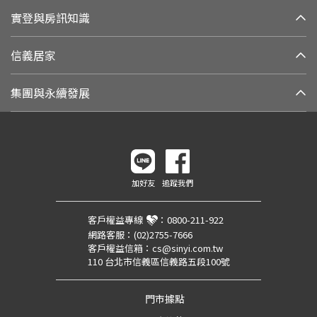
實登與房訊知識
信義居家
集團與永續發展
加好友
追蹤我們
客戶權益專線
：
0800-211-922
網路客服：
(02)2755-7666
客戶權益信箱：
cs@sinyi.com.tw
110 台北市信義區信義路五段100號
門市據點