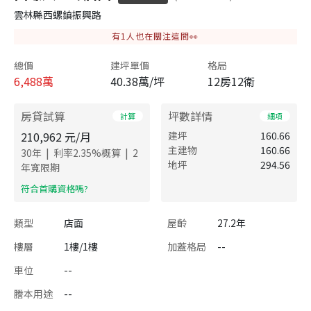
雲林縣西螺鎮振興路
有
1
人也在關注這間👀
總價
建坪單價
格局
6,488
萬
40.38萬/坪
12房12衛
房貸試算
坪數詳情
計算
細項
210,962
元/月
建坪
160.66
主建物
160.66
|
|
30
年
利率
2.35
%概算
2
地坪
294.56
年寬限期
​符合首購資格嗎?
類型
店面
屋齡
27.2年
樓層
1樓/1樓
加蓋格局
--
車位
--
謄本用途
--