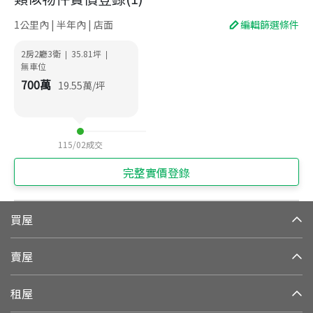
1公里內 | 半年內 | 店面
編輯篩選條件
2房2廳3衛
35.81
坪
|
|
無車位
700
萬
19.55
萬/坪
115/02
成交
完整實價登錄
買屋
賣屋
租屋