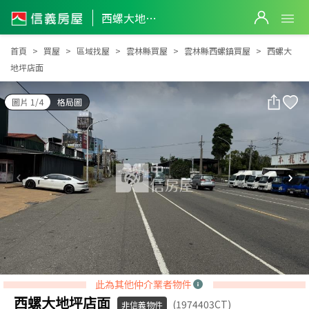
西螺大地坪店面
西螺大地坪店面
首頁
買屋
區域找屋
雲林縣買屋
雲林縣西螺鎮買屋
西螺大
地坪店面
圖片 1/4
格局圖
此為其他仲介業者物件
西螺大地坪店面
(1974403CT)
非信義物件