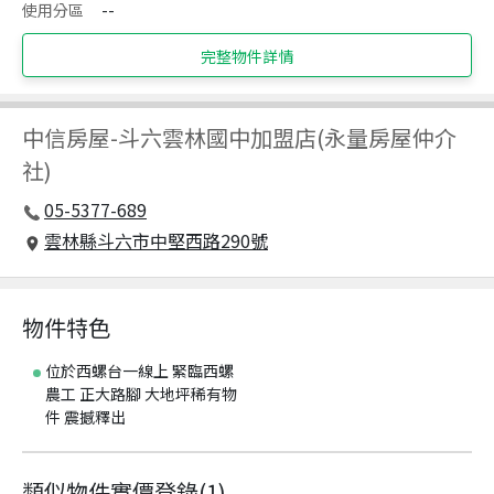
使用分區
--
完整物件詳情
中信房屋
-
斗六雲林國中加盟店(永量房屋仲介
社)
05-5377-689
雲林縣斗六市中堅西路290號
物件特色
位於西螺台一線上 緊臨西螺
農工 正大路腳 大地坪稀有物
件 震撼釋出
類似物件實價登錄
(
1
)