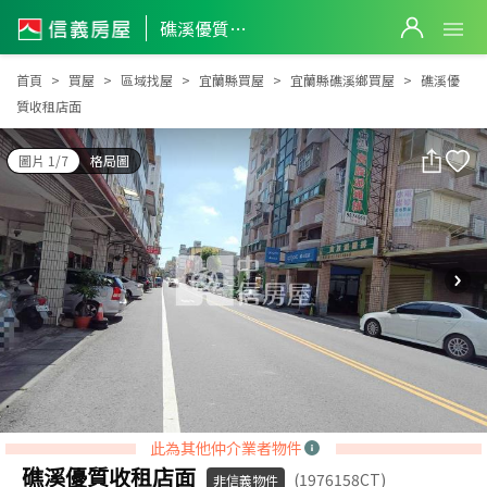
礁溪優質收租店面
礁溪優質收租店面
首頁
買屋
區域找屋
宜蘭縣買屋
宜蘭縣礁溪鄉買屋
礁溪優
質收租店面
圖片 1/7
格局圖
此為其他仲介業者物件
礁溪優質收租店面
(1976158CT)
非信義物件