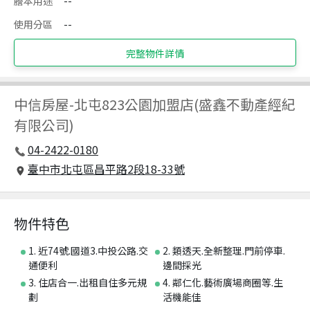
謄本用途
--
使用分區
--
完整物件詳情
中信房屋
-
北屯823公園加盟店(盛鑫不動產經紀
有限公司)
04-2422-0180
臺中市北屯區昌平路2段18-33號
物件特色
1. 近74號.國道3.中投公路.交
2. 類透天.全新整理.門前停車.
通便利
邊間採光
3. 住店合一.出租自住多元規
4. 鄰仁化.藝術廣場商圈等.生
劃
活機能佳