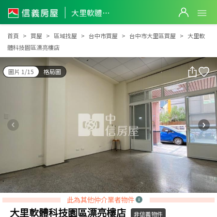
大里軟體科技園區漂亮樓店
大里軟體科技園區漂亮樓店
首頁
買屋
區域找屋
台中市買屋
台中市大里區買屋
大里軟
體科技園區漂亮樓店
圖片 1/15
格局圖
此為其他仲介業者物件
大里軟體科技園區漂亮樓店
非信義物件