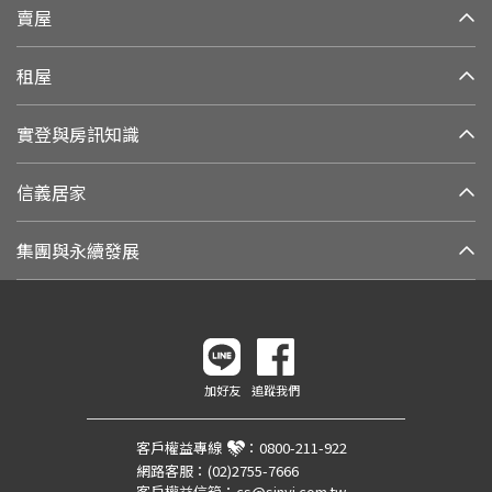
賣屋
租屋
實登與房訊知識
信義居家
集團與永續發展
加好友
追蹤我們
客戶權益專線
：
0800-211-922
網路客服：
(02)2755-7666
客戶權益信箱：
cs@sinyi.com.tw