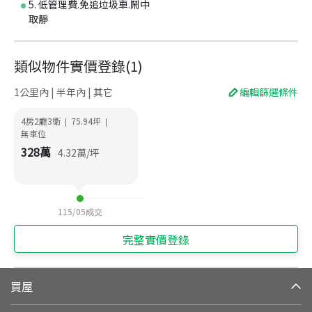
5. 低管理費.免追垃圾車.鬧中
取靜
類似物件實價登錄
(
1
)
1公里內 | 半年內 | 其它
編輯篩選條件
4房2廳3衛
75.94
坪
|
|
無車位
328
萬
4.32
萬/坪
115/05
成交
完整實價登錄
買屋