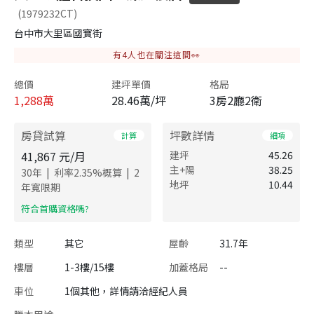
(1979232CT)
台中市大里區國寶街
有
4
人也在關注這間👀
總價
建坪單價
格局
1,288
萬
28.46萬/坪
3房2廳2衛
房貸試算
坪數詳情
計算
細項
41,867
元/月
建坪
45.26
主+陽
38.25
|
|
30
年
利率
2.35
%概算
2
地坪
10.44
年寬限期
​符合首購資格嗎?
類型
其它
屋齡
31.7年
樓層
1-3樓/15樓
加蓋格局
--
車位
1個其他，詳情請洽經紀人員