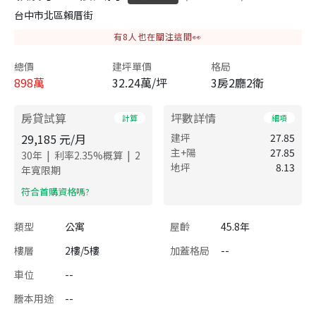
台中市北區賴厝街
有
8
人也在關注這間👀
總價
建坪單價
格局
898
萬
32.24萬/坪
3房2廳2衛
房貸試算
坪數詳情
計算
細項
29,185
元/月
建坪
27.85
主+陽
27.85
|
|
30
年
利率
2.35
%概算
2
地坪
8.13
年寬限期
​符合首購資格嗎?
類型
公寓
屋齡
45.8年
樓層
2樓/5樓
加蓋格局
--
車位
--
謄本用途
--