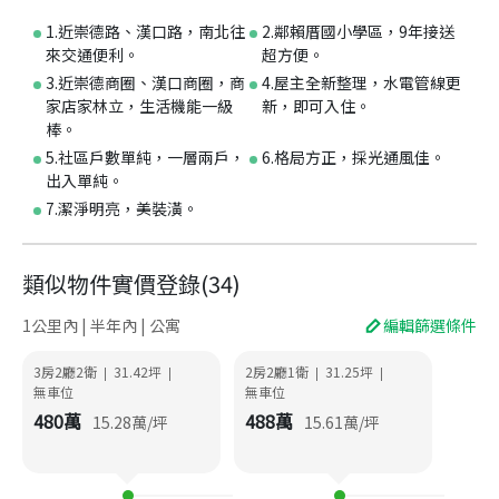
1.近崇德路、漢口路，南北往
2.鄰賴厝國小學區，9年接送
來交通便利。
超方便。
3.近崇德商圈、漢口商圈，商
4.屋主全新整理，水電管線更
家店家林立，生活機能一級
新，即可入住。
棒。
5.社區戶數單純，一層兩戶，
6.格局方正，採光通風佳。
出入單純。
7.潔淨明亮，美裝潢。
類似物件實價登錄
(
34
)
1公里內 | 半年內 | 公寓
編輯篩選條件
3房2廳2衛
31.42
坪
2房2廳1衛
31.25
坪
|
|
|
|
無車位
無車位
480
萬
488
萬
15.28
萬/坪
15.61
萬/坪