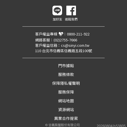
加好友
追蹤我們
客戶權益專線
：
0800-211-922
網路客服：
(02)2755-7666
客戶權益信箱：
cs@sinyi.com.tw
110 台北市信義區信義路五段100號
門市據點
服務條款
保障隱私權聲明
服務保障
網站地圖
資源網站
異業合作提案
©
信義房屋股份有限公司
20260804.b53805