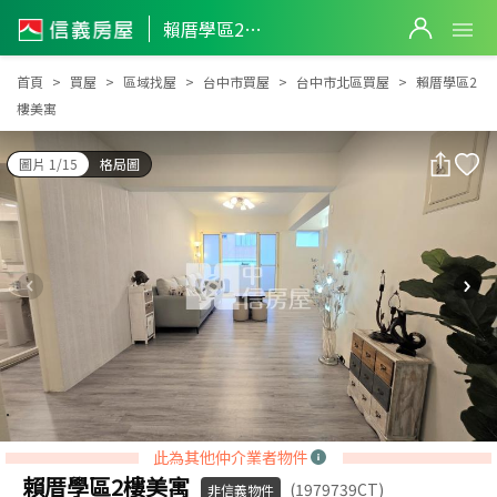
賴厝學區2樓美寓
賴厝學區2樓美寓
首頁
買屋
區域找屋
台中市買屋
台中市北區買屋
賴厝學區2
樓美寓
圖片 1/15
格局圖
此為其他仲介業者物件
賴厝學區2樓美寓
(1979739CT)
非信義物件