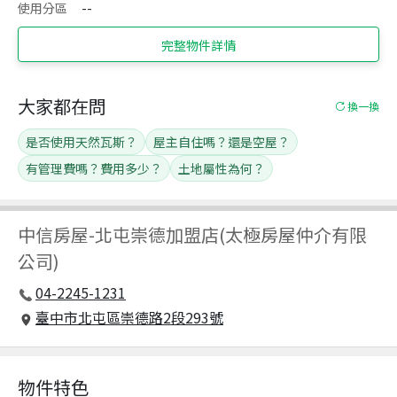
使用分區
--
完整物件詳情
大家都在問
換一換
是否使用天然瓦斯？
屋主自住嗎？還是空屋？
有管理費嗎？費用多少？
土地屬性為何？
中信房屋
-
北屯崇德加盟店(太極房屋仲介有限
公司)
04-2245-1231
臺中市北屯區崇德路2段293號
物件特色