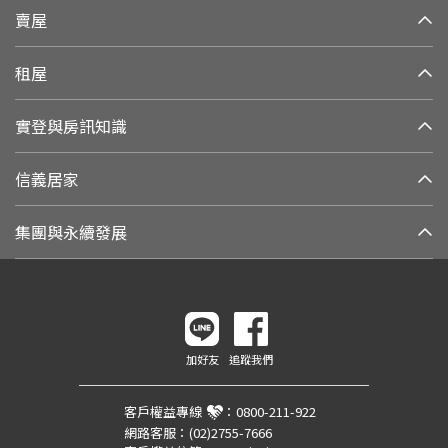
賣屋
租屋
實登與房訊知識
信義居家
集團與永續發展
加好友
追蹤我們
客戶權益專線
：
0800-211-922
網路客服：
(02)2755-7666