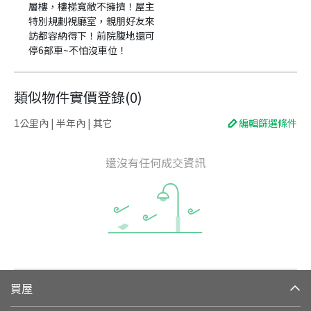
層樓，樓梯寬敝不擁擠！屋主
特別規劃視廳室，親朋好友來
訪都容納得下！前院腹地還可
停6部車~不怕沒車位！
類似物件實價登錄
(
0
)
1公里內 | 半年內 | 其它
編輯篩選條件
還沒有任何成交資訊
買屋