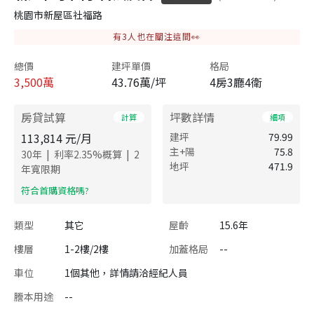
桃園市新屋區社福路
有
3
人也在關注這間👀
總價
建坪單價
格局
3,500
萬
43.76萬/坪
4房3廳4衛
房貸試算
坪數詳情
計算
細項
113,814
元/月
建坪
79.99
主+陽
75.8
|
|
30
年
利率
2.35
%概算
2
地坪
471.9
年寬限期
​符合首購資格嗎?
類型
其它
屋齡
15.6年
樓層
1-2樓/2樓
加蓋格局
--
車位
1個其他，詳情請洽經紀人員
謄本用途
--