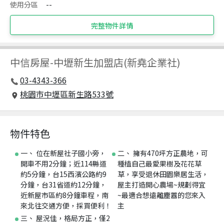
使用分區
--
完整物件詳情
中信房屋
-
中壢新生加盟店(新堯企業社)
03-4343-366
桃園市中壢區新生路533號
物件特色
一、 位在新屋社子國小旁，
二、 擁有470坪方正農地，可
開車不用2分鐘；近114縣道
種植自己最愛果樹及花花草
約5分鐘，台15西濱公路約9
草，享受退休田園樂居生活，
分鐘，台31省道約12分鐘，
屋主打造開心農場~規劃得宜
近新屋市區約8分鐘車程，南
~最適合想遠離塵囂的您來入
來北往交通方便，採買便利！
主
三、 屋況佳，格局方正，僅2