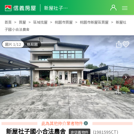
新屋社子國小合法農舍
新屋社子國小合法農舍
首頁
買屋
區域找屋
桃園市買屋
桃園市新屋區買屋
新屋社
子國小合法農舍
圖片 1/12
格局圖
此為其他仲介業者物件
新屋社子國小合法農舍
(1981595CT)
非信義物件