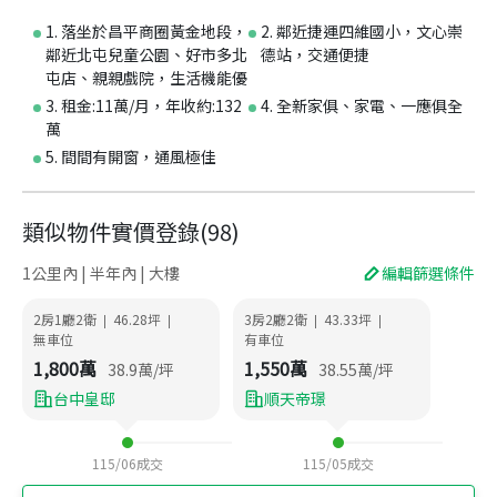
1. 落坐於昌平商圈黃金地段，
2. 鄰近捷運四維國小，文心崇
鄰近北屯兒童公園、好市多北
德站，交通便捷
屯店、親親戲院，生活機能優
3. 租金:11萬/月，年收約:132
4. 全新家俱、家電、一應俱全
萬
5. 間間有開窗，通風極佳
類似物件實價登錄
(
98
)
1公里內 | 半年內 | 大樓
編輯篩選條件
2房1廳2衛
46.28
坪
3房2廳2衛
43.33
坪
|
|
|
|
無車位
有車位
1,800
萬
1,550
萬
38.9
萬/坪
38.55
萬/坪
台中皇邸
順天帝璟
115/06
成交
115/05
成交