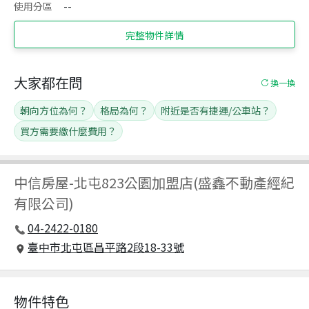
使用分區
--
完整物件詳情
大家都在問
換一換
朝向方位為何？
格局為何？
附近是否有捷運/公車站？
買方需要繳什麼費用？
中信房屋
-
北屯823公園加盟店(盛鑫不動產經紀
有限公司)
04-2422-0180
臺中市北屯區昌平路2段18-33號
物件特色