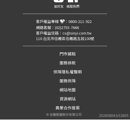
加好友
追蹤我們
客戶權益專線
：
0800-211-922
網路客服：
(02)2755-7666
客戶權益信箱：
cs@sinyi.com.tw
110 台北市信義區信義路五段100號
門市據點
服務條款
保障隱私權聲明
服務保障
網站地圖
資源網站
異業合作提案
©
信義房屋股份有限公司
20260804.b53805