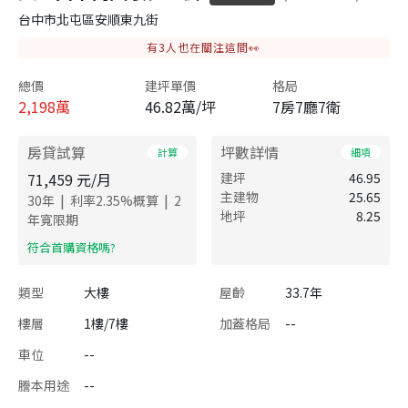
台中市北屯區安順東九街
有
3
人也在關注這間👀
總價
建坪單價
格局
2,198
萬
46.82萬/坪
7房7廳7衛
房貸試算
坪數詳情
計算
細項
71,459
元/月
建坪
46.95
主建物
25.65
|
|
30
年
利率
2.35
%概算
2
地坪
8.25
年寬限期
​符合首購資格嗎?
類型
大樓
屋齡
33.7年
樓層
1樓/7樓
加蓋格局
--
車位
--
謄本用途
--