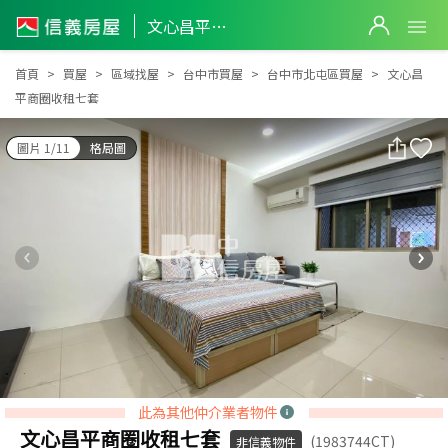
文心昌平商圈收租七套
文心昌平商圈收租七套
首頁
買屋
區域找屋
台中市買屋
台中市北屯區買屋
文心昌
平商圈收租七套
圖片 1/11
格局圖
此為其他仲介業者物件
文心昌平商圈收租七套
(1983744CT)
非信義物件