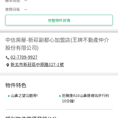
謄本用途
--
使用分區
--
完整物件詳情
中信房屋
-
新莊副都心加盟店(王牌不動產仲介
股份有限公司)
02-7709-9927
新北市新莊區中原路327-1號
物件特色
山鼻之望公園旁!
近機捷A10山鼻捷運站步行約
10分鐘!