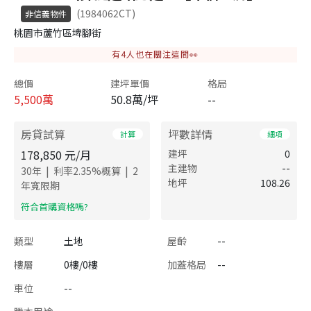
(1984062CT)
非信義物件
桃園市蘆竹區埤腳街
有
4
人也在關注這間👀
總價
建坪單價
格局
5,500
萬
50.8萬/坪
--
房貸試算
坪數詳情
計算
細項
178,850
元/月
建坪
0
主建物
--
|
|
30
年
利率
2.35
%概算
2
地坪
108.26
年寬限期
​符合首購資格嗎?
類型
土地
屋齡
--
樓層
0樓/0樓
加蓋格局
--
車位
--