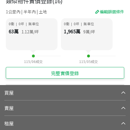
類似物件實價登錄
(
16
)
1公里內 | 半年內 | 土地
編輯篩選條件
0衛
0
坪
無車位
0衛
0
坪
無車位
|
|
|
|
63
萬
1,965
萬
1.12
萬/坪
9
萬/坪
115/06
成交
115/05
成交
完整實價登錄
買屋
賣屋
租屋