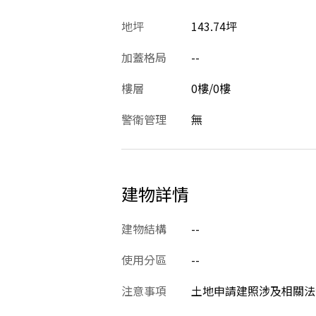
地坪
143.74坪
加蓋格局
--
樓層
0樓/0樓
警衛管理
無
建物詳情
建物結構
--
使用分區
--
注意事項
土地申請建照涉及相關法