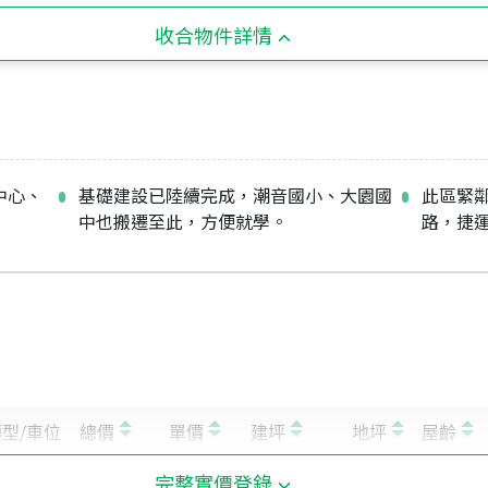
收合物件詳情
中心、
基礎建設已陸續完成，潮音國小、大園國
此區緊鄰
中也搬遷至此，方便就學。
路，捷運
完整實價登錄