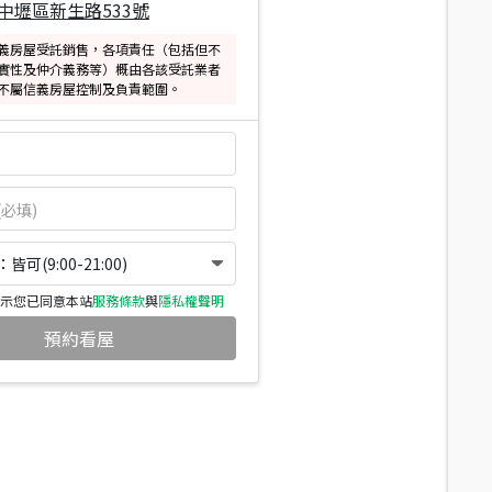
中壢區新生路533號
義房屋受託銷售，各項責任（包括但不
實性及仲介義務等）概由各該受託業者
不屬信義房屋控制及負責範圍。
可(9:00-21:00)
示您已同意本站
服務條款
與
隱私權聲明
預約看屋