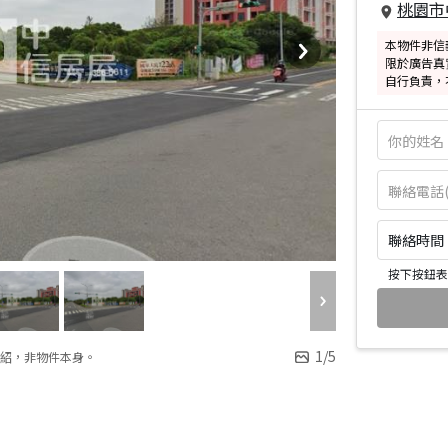
桃園市
本物件非信
限於廣告真
自行負責，
聯絡時間：皆
按下按鈕表
1
/
5
紹，非物件本身。