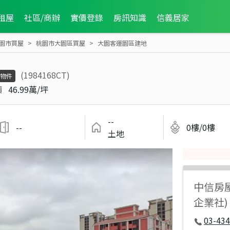
租屋
社區/商辦
實價登錄
房訊知識
信義居家
園市買屋
桃園市大園區買屋
大園客運園區建地
(1984168CT)
物件
價
46.99萬/坪
--
--
0樓/0樓
土地
中信房
企業社)
03-434