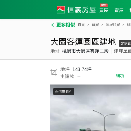
買屋
賣屋
更多相似
首頁
買屋
區域找屋
桃
大園客運園區建地
非信義
地址
桃園市大園區客運二段
建坪單
地坪
143.74坪
主建物
--
細項
非信義物件