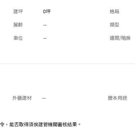
建坪
0坪
格局
屋齡
--
類型
車位
--
邊間/暗房
外牆建材
--
謄本用途
令，能否取得須俟建管機關審核結果。