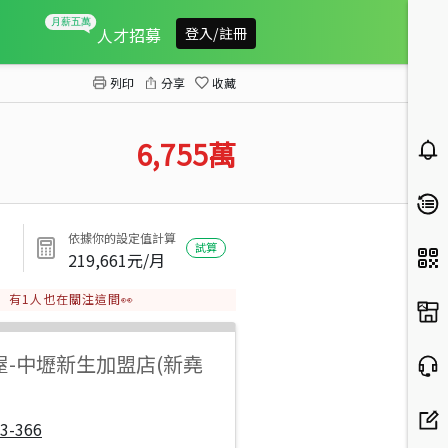
大園客運園區建地
人才招募
登入/註冊
列印
分享
收藏
6,755
萬
依據你的設定值計算
試算
219,661
元/月
有
1
人也在關注這間👀
屋
-
中壢新生加盟店(新堯
3-366