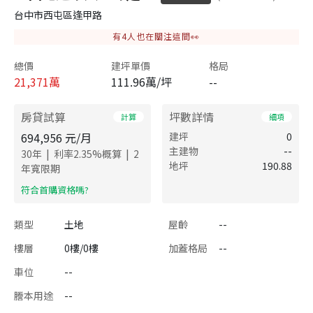
台中市西屯區逢甲路
有
4
人也在關注這間👀
總價
建坪單價
格局
21,371
萬
111.96萬/坪
--
房貸試算
坪數詳情
計算
細項
694,956
元/月
建坪
0
主建物
--
|
|
30
年
利率
2.35
%概算
2
地坪
190.88
年寬限期
​符合首購資格嗎?
類型
土地
屋齡
--
樓層
0樓/0樓
加蓋格局
--
車位
--
謄本用途
--