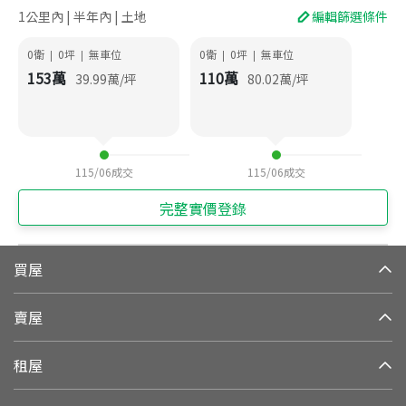
1公里內 | 半年內 | 土地
編輯篩選條件
0衛
0
坪
無車位
0衛
0
坪
無車位
|
|
|
|
153
萬
110
萬
39.99
萬/坪
80.02
萬/坪
115/06
成交
115/06
成交
完整實價登錄
買屋
賣屋
租屋