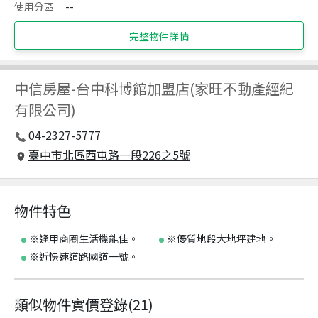
使用分區
--
完整物件詳情
中信房屋
-
台中科博館加盟店(家旺不動產經紀
有限公司)
04-2327-5777
臺中市北區西屯路一段226之5號
物件特色
※逢甲商圈生活機能佳。
※優質地段大地坪建地。
※近快速道路國道一號。
類似物件實價登錄
(
21
)