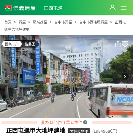
正西屯逢甲大地坪建地
正西屯逢甲大地坪建地
首頁
買屋
區域找屋
台中市買屋
台中市西屯區買屋
正西屯
逢甲大地坪建地
圖片 1/5
格局圖
此為其他仲介業者物件
正西屯逢甲大地坪建地
(1984968CT)
非信義物件