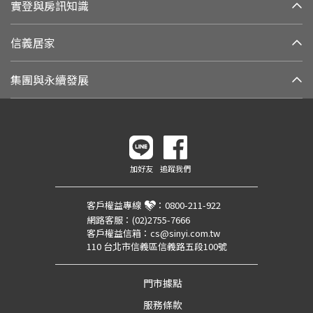
實登與房訊知識
信義居家
集團與永續發展
加好友
追蹤我們
客戶權益專線
：
0800-211-922
網路客服：
(02)2755-7666
客戶權益信箱：
cs@sinyi.com.tw
110 台北市信義區信義路五段100號
門市據點
服務條款