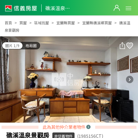
礁溪溫泉景觀房
礁溪溫泉景觀房
首頁
買屋
區域找屋
宜蘭縣買屋
宜蘭縣礁溪鄉買屋
礁溪溫
泉景觀房
圖片 1/9
格局圖
此為其他仲介業者物件
礁溪溫泉景觀房
(1985156CT)
非信義物件