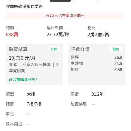
宜蘭縣礁溪鄉仁愛路
有
15
人也在關注這間👀
總價
建坪單價
格局
638
萬
23.72萬/坪
2房2廳2衛
房貸試算
坪數詳情
計算
細項
20,730
元/月
建坪
26.9
主建物
21.5
|
|
30
年
利率
2.35
%概算
2
地坪
5.88
年寬限期
​符合首購資格嗎?
類型
大樓
屋齡
31.2年
樓層
7樓/7樓
加蓋格局
--
車位
--
謄本用途
--