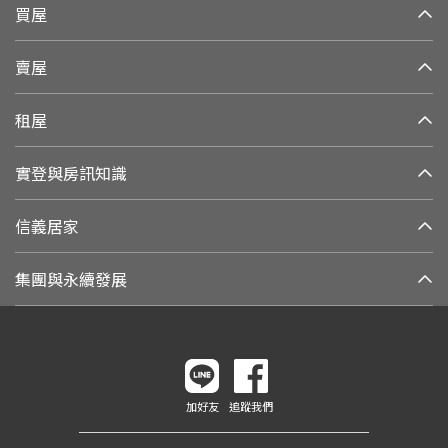
買屋
賣屋
租屋
實登與房訊知識
信義居家
集團與永續發展
加好友
追蹤我們