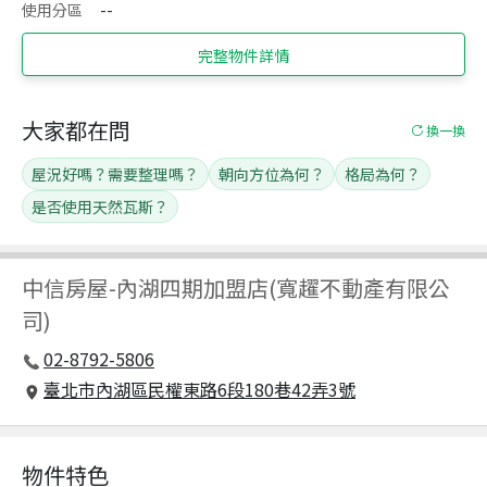
使用分區
--
完整物件詳情
大家都在問
換一換
屋況好嗎？需要整理嗎？
朝向方位為何？
格局為何？
是否使用天然瓦斯？
中信房屋
-
內湖四期加盟店(寬趯不動產有限公
司)
02-8792-5806
臺北市內湖區民權東路6段180巷42弄3號
物件特色