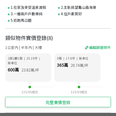
1.在家及享受溫泉渡假
2.主臥挑望龜山島海景
3.一層兩戶戶數單純
4.住戶素質好
5.近跑馬公園
類似物件實價登錄
(
8
)
1公里內 | 半年內 | 大樓
編輯篩選條件
2房1廳1衛
25.19
坪
0衛
17.6
坪
無車位
|
|
|
|
無車位
365
萬
20.74
萬/坪
600
萬
23.82
萬/坪
115/05
成交
115/03
成交
完整實價登錄