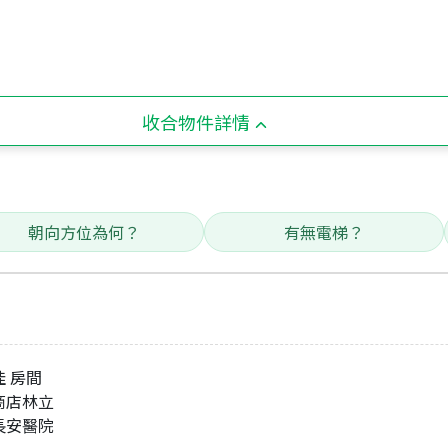
收合物件詳情
朝向方位為何？
有無電梯？
佳 房間
商店林立
長安醫院