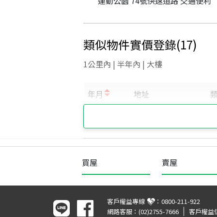
運動公園 74號快速道路 交通便利
類似物件實價登錄
(
17
)
1公里內 | 半年內 | 大樓
買屋
賣屋
客戶權益專線
：
0800-211-922
網路客服：
(02)2755-7666
客戶權益