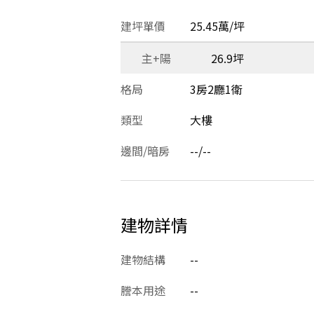
建坪單價
25.45萬/坪
主+陽
26.9坪
格局
3房2廳1衛
類型
大樓
邊間/暗房
--/--
建物詳情
建物結構
--
謄本用途
--