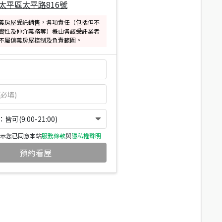
太平區太平路816號
義房屋受託銷售，各項責任（包括但不
實性及仲介義務等）概由各該受託業者
不屬信義房屋控制及負責範圍。
可(9:00-21:00)
示您已同意本站
服務條款
與
隱私權聲明
預約看屋