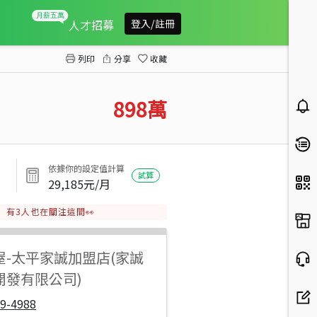
東平國小旁美三房
人才招募
登入/註冊
列印
分享
收藏
898
萬
依據你的設定值計算
試算
29,185
元/月
有
3
人也在關注這間👀
屋
-
太平家誠加盟店(家誠
開發有限公司)
9-4988