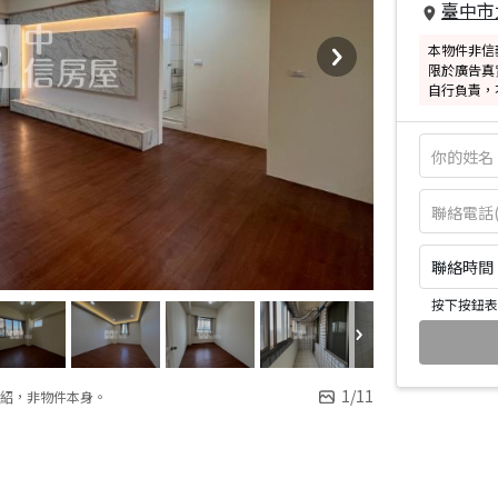
臺中市
本物件非信
限於廣告真
自行負責，
聯絡時間：皆
按下按鈕表
1
/
11
紹，非物件本身。