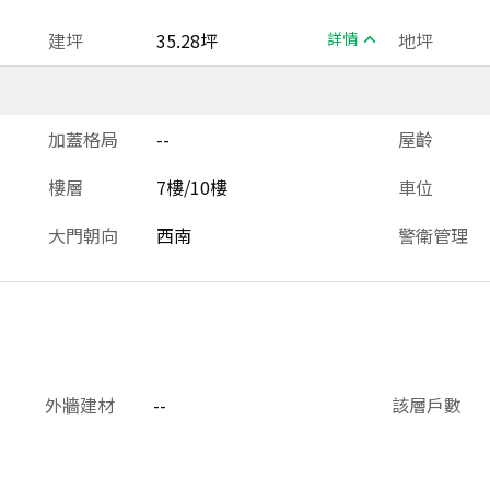
建坪
35.28坪
詳情
地坪
加蓋格局
--
屋齡
樓層
7樓/10樓
車位
大門朝向
西南
警衛管理
外牆建材
--
該層戶數