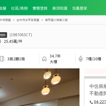
租屋
社區/商辦
實價登錄
房訊知識
信義居家
中市買屋
台中市太平區買屋
東平國小旁美三房
(1987063CT)
物件
價
25.45萬/坪
34.7年
3房2廳1衛
7樓/10樓
大樓
中信房
不動產
04-227