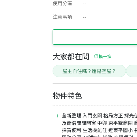
使用分區
--
注意事項
--
大家都在問
換一換
屋主自住嗎？還是空屋？
物件特色
全新整理 入門玄關 格局方正 採光
及衛浴間間開窗 中興 東平雙商圈 
採買便利 生活機能佳 近東平國小 