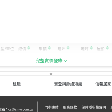
完整實價登錄
租屋
實登與房訊知識
信義居家
門市據點
服務條款
保障隱私權聲明
信箱：
cs@sinyi.com.tw