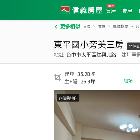
買屋
賣屋
更多相似
首頁
買屋
區域找屋
台
東平國小旁美三房
非信義
地址
台中市太平區建興北路
建坪單
建坪
35.28坪
主+陽
26.9坪
細項
非信義物件