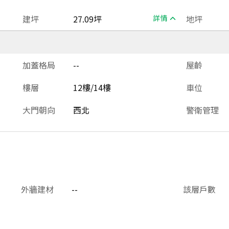
建坪
27.09坪
詳情
地坪
加蓋格局
--
屋齡
樓層
12樓/14樓
車位
大門朝向
西北
警衛管理
外牆建材
--
該層戶數