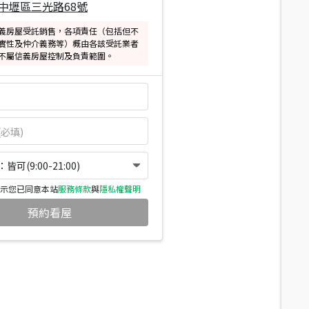
中壢區三光路68號
義房屋受託銷售，各項責任（包括但不
實性及仲介義務等）概由各該受託業者
不屬信義房屋控制及負責範圍。
可(9:00-21:00)
示您已同意本站
服務條款
與
隱私權聲明
預約看屋