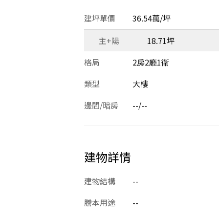
建坪單價
36.54萬/坪
主+陽
18.71坪
格局
2房2廳1衛
類型
大樓
邊間/暗房
--/--
建物詳情
建物結構
--
謄本用途
--