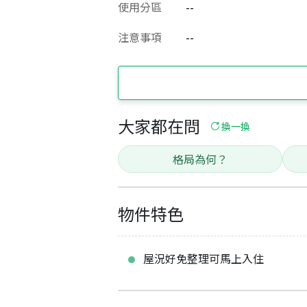
使用分區
--
注意事項
--
大家都在問
換一換
格局為何？
物件特色
屋況好免整理可馬上入住