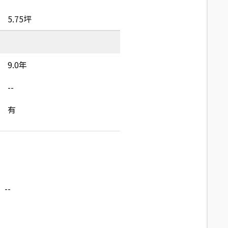
5.75坪
9.0年
--
有
--