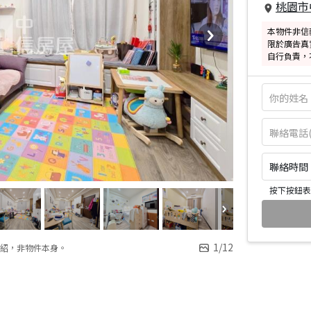
桃園市
本物件非信
限於廣告真
自行負責，
聯絡時間：皆
按下按鈕表
1
/
12
紹，非物件本身。