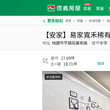
買屋
賣屋
更多相似
首頁
買屋
區域找屋
桃
【安家】易家寬禾稀
地址
桃園市平鎮區廣泰路
建坪單價
建坪
27.09坪
主+陽
18.71坪
細項
非信義物件