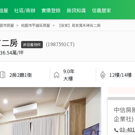
租屋
社區/商辦
實價登錄
房訊知識
信義居家
園市買屋
桃園市平鎮區買屋
【安家】易家寬禾稀有二房
有二房
(1987591CT)
非信義物件
36.54萬/坪
9.0年
2房2廳1衛
12樓/14樓
大樓
中信房
企業社)
03-401