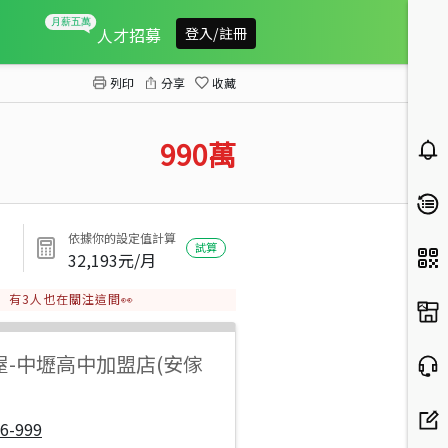
【安家】易家寬禾稀有二房
人才招募
登入/註冊
列印
分享
收藏
990
萬
依據你的設定值計算
試算
32,193
元/月
有
3
人也在關注這間👀
屋
-
中壢高中加盟店(安傢
6-999