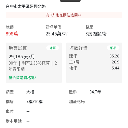
台中市太平區建興北路
有
0
人也在關注這間👀
總價
建坪單價
格局
898
萬
25.45萬/坪
3房2廳1衛
房貸試算
坪數詳情
計算
細項
29,185
元/月
建坪
35.28
主+陽
26.9
|
|
30
年
利率
2.35
%概算
2
地坪
5.44
年寬限期
​符合首購資格嗎?
類型
大樓
屋齡
34.7年
樓層
7樓/10樓
加蓋格局
--
車位
--
謄本用途
--