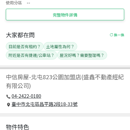
使用分區
--
完整物件詳情
大家都在問
換一換
目前是否有租約？
土地屬性為何？
附近是否有捷運/公車站？
屋況好嗎？需要整理嗎？
中信房屋
-
北屯823公園加盟店(盛鑫不動產經紀
有限公司)
04-2422-0180
臺中市北屯區昌平路2段18-33號
物件特色