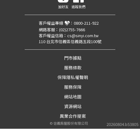
加好友
追蹤我們
客戶權益專線
：
0800-211-922
網路客服：
(02)2755-7666
客戶權益信箱：
cs@sinyi.com.tw
110 台北市信義區信義路五段100號
門市據點
服務條款
保障隱私權聲明
服務保障
網站地圖
資源網站
異業合作提案
©
信義房屋股份有限公司
20260804.b53805