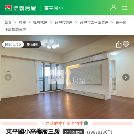
東平國小高樓層三房
東平國小高樓層三房
首頁
買屋
區域找屋
台中市買屋
台中市太平區買屋
東平國
小高樓層三房
圖片 1/15
格局圖
此為其他仲介業者物件
東平國小高樓層三房
(1987813CT)
非信義物件