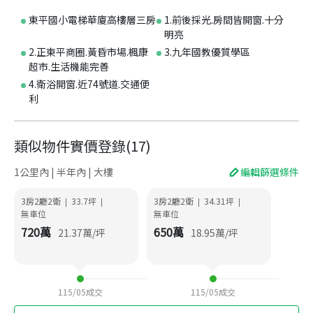
東平國小電梯華廈高樓層三房
1.前後採光.房間皆開窗.十分
明亮
2.正東平商圈.黃昏市場.楓康
3.九年國教優質學區
超市.生活機能完善
4.衛浴開窗.近74號道.交通便
利
類似物件實價登錄
(
17
)
1公里內 | 半年內 | 大樓
編輯篩選條件
3房2廳2衛
33.7
坪
3房2廳2衛
34.31
坪
|
|
|
|
無車位
無車位
720
萬
650
萬
21.37
萬/坪
18.95
萬/坪
115/05
成交
115/05
成交