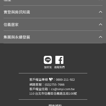
實登與房訊知識
信義居家
集團與永續發展
加好友
追蹤我們
客戶權益專線
：
0800-211-922
網路客服：
(02)2755-7666
客戶權益信箱：
cs@sinyi.com.tw
110 台北市信義區信義路五段100號
門市據點