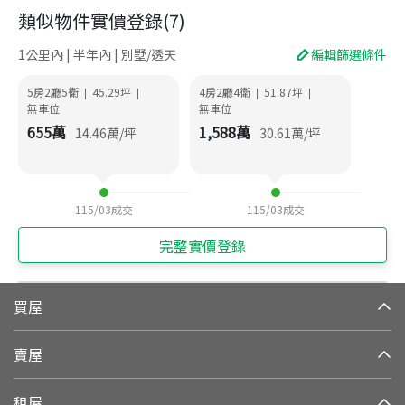
類似物件實價登錄
(
7
)
1公里內 | 半年內 | 別墅/透天
編輯篩選條件
5房2廳5衛
45.29
坪
4房2廳4衛
51.87
坪
|
|
|
|
無車位
無車位
655
萬
1,588
萬
14.46
萬/坪
30.61
萬/坪
115/03
成交
115/03
成交
完整實價登錄
買屋
賣屋
租屋