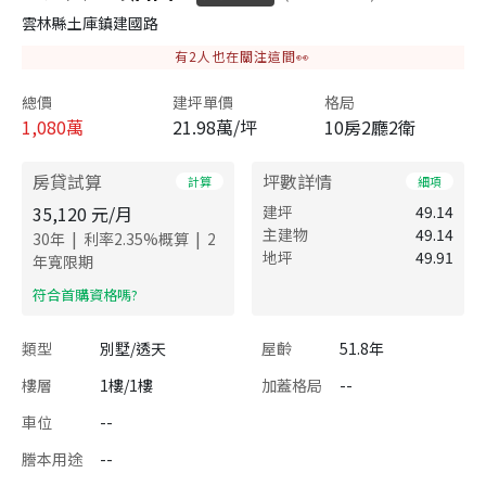
雲林縣土庫鎮建國路
有
2
人也在關注這間👀
總價
建坪單價
格局
1,080
萬
21.98萬/坪
10房2廳2衛
房貸試算
坪數詳情
計算
細項
35,120
元/月
建坪
49.14
主建物
49.14
|
|
30
年
利率
2.35
%概算
2
地坪
49.91
年寬限期
​符合首購資格嗎?
類型
別墅/透天
屋齡
51.8年
樓層
1樓/1樓
加蓋格局
--
車位
--
謄本用途
--