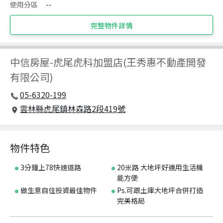
使用分區
--
完整物件詳情
中信房屋
-
虎尾虎科加盟店(王秀惠不動產開發
有限公司)
05-6320-199
雲林縣虎尾鎮林森路2段419號
物件特色
3分鐘上78快速道路
20米路 大地坪好運用生活機
能方便
做生意自住投資最佳物件
Ps.可跟土庫大地坪合併打造
完美格局