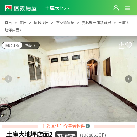
土庫大地坪店面2
土庫大地坪店面2
首頁
買屋
區域找屋
雲林縣買屋
雲林縣土庫鎮買屋
土庫大
地坪店面2
圖片 1/5
格局圖
此為其他仲介業者物件
土庫大地坪店面2
(1988863CT)
非信義物件