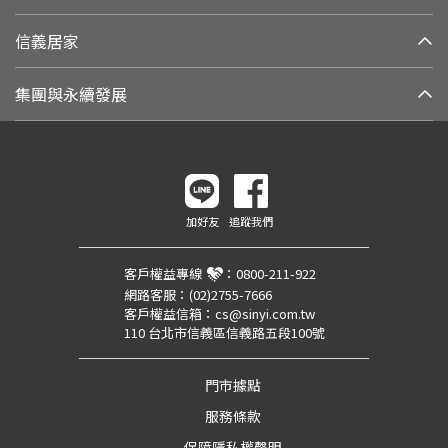
信義居家
集團與永續發展
加好友
追蹤我們
客戶權益專線
：
0800-211-922
網路客服：
(02)2755-7666
客戶權益信箱：
cs@sinyi.com.tw
110 台北市信義區信義路五段100號
門市據點
服務條款
保障隱私權聲明