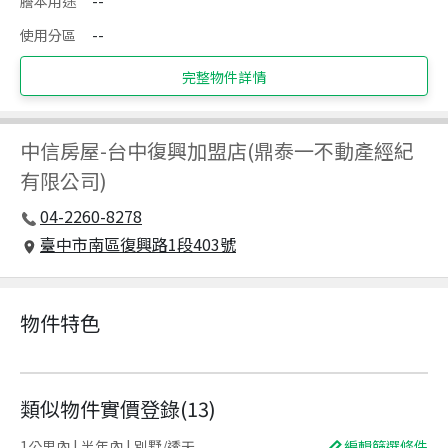
謄本用途
--
使用分區
--
完整物件詳情
中信房屋
-
台中復興加盟店(鼎泰一不動產經紀
有限公司)
04-2260-8278
臺中市南區復興路1段403號
物件特色
類似物件實價登錄
(
13
)
1公里內 | 半年內 | 別墅/透天
編輯篩選條件