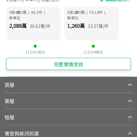
5房4廳3衛
68.2
坪
6房2廳5衛
54.14
坪
|
|
|
|
無車位
無車位
2,088
萬
1,260
萬
30.62
萬/坪
23.27
萬/坪
115/01
成交
115/04
成交
完整實價登錄
買屋
賣屋
租屋
實登與房訊知識