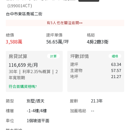
(1990014CT)
台中市東區喬城二街
有
5
人也在關注這間👀
總價
建坪單價
格局
3,588
萬
56.65萬/坪
4房2廳3衛
房貸試算
坪數詳情
計算
細項
116,659
元/月
建坪
63.34
主建物
57.57
|
|
30
年
利率
2.35
%概算
2
地坪
21.27
年寬限期
​符合首購資格嗎?
類型
別墅/透天
屋齡
21.3年
樓層
-1-4樓/4樓
加蓋格局
--
車位
1個坡道平面