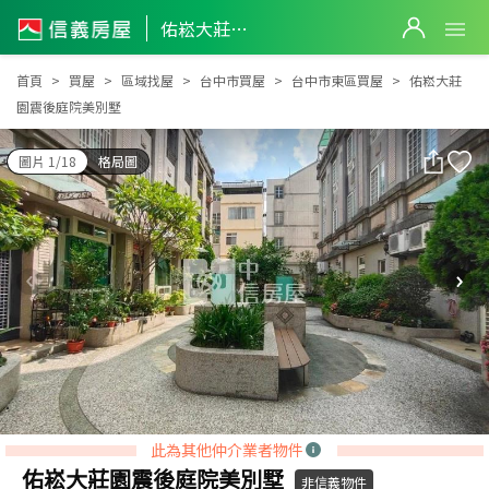
佑崧大莊園震後庭院美別墅
佑崧大莊園震後庭院美別墅
首頁
買屋
區域找屋
台中市買屋
台中市東區買屋
佑崧大莊
園震後庭院美別墅
圖片 1/18
格局圖
此為其他仲介業者物件
佑崧大莊園震後庭院美別墅
非信義物件