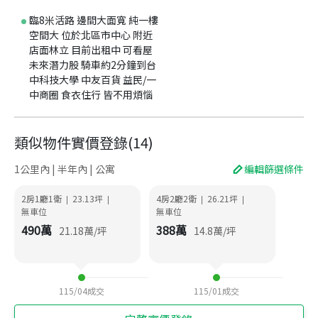
臨8米活路 邊間大面寬 純一樓
空間大 位於北區市中心 附近
店面林立 目前出租中 可看屋
未來潛力股 騎車約2分鐘到台
中科技大學 中友百貨 益民/一
中商圈 食衣住行 皆不用煩惱
類似物件實價登錄
(
14
)
1公里內 | 半年內 | 公寓
編輯篩選條件
2房1廳1衛
23.13
坪
4房2廳2衛
26.21
坪
|
|
|
|
無車位
無車位
490
萬
388
萬
21.18
萬/坪
14.8
萬/坪
115/04
成交
115/01
成交