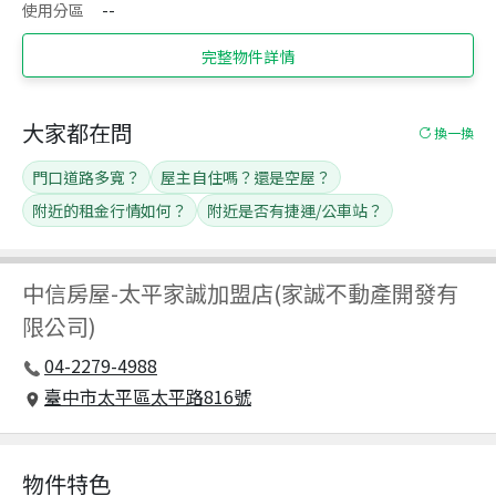
使用分區
--
完整物件詳情
大家都在問
換一換
門口道路多寬？
屋主自住嗎？還是空屋？
附近的租金行情如何？
附近是否有捷運/公車站？
中信房屋
-
太平家誠加盟店(家誠不動產開發有
限公司)
04-2279-4988
臺中市太平區太平路816號
物件特色