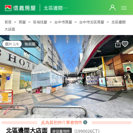
北區邊間大店面
北區邊間大店面
首頁
買屋
區域找屋
台中市買屋
台中市北區買屋
北區邊間
大店面
圖片 1/6
格局圖
此為其他仲介業者物件
北區邊間大店面
(1990026CT)
非信義物件