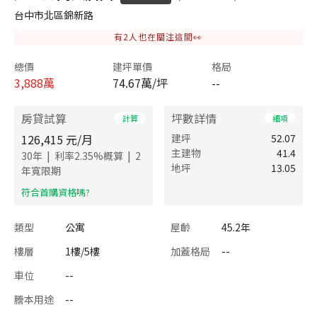
台中市北區錦新路
有
2
人也在關注這間👀
總價
建坪單價
格局
3,888
萬
74.67萬/坪
--
房貸試算
坪數詳情
計算
細項
126,415
元/月
建坪
52.07
主建物
41.4
|
|
30
年
利率
2.35
%概算
2
地坪
13.05
年寬限期
​符合首購資格嗎?
類型
公寓
屋齡
45.2年
樓層
1樓/5樓
加蓋格局
--
車位
--
謄本用途
--