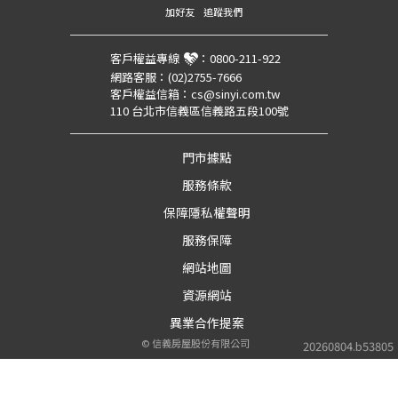
加好友
追蹤我們
客戶權益專線
：
0800-211-922
網路客服：
(02)2755-7666
客戶權益信箱：
cs@sinyi.com.tw
110 台北市信義區信義路五段100號
門市據點
服務條款
保障隱私權聲明
服務保障
網站地圖
資源網站
異業合作提案
©
信義房屋股份有限公司
20260804.b53805