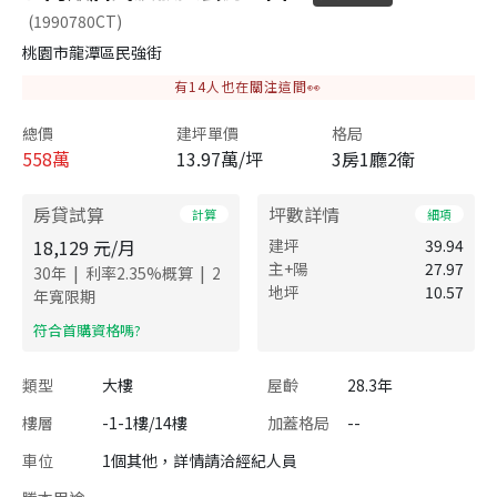
(1990780CT)
桃園市龍潭區民強街
有
14
人也在關注這間👀
總價
建坪單價
格局
558
萬
13.97萬/坪
3房1廳2衛
房貸試算
坪數詳情
計算
細項
18,129
元/月
建坪
39.94
主+陽
27.97
|
|
30
年
利率
2.35
%概算
2
地坪
10.57
年寬限期
​符合首購資格嗎?
類型
大樓
屋齡
28.3年
樓層
-1-1樓/14樓
加蓋格局
--
車位
1個其他，詳情請洽經紀人員