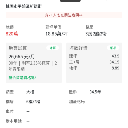
桃園市平鎮區新德街
有
21
人也在關注這間👀
總價
建坪單價
格局
820
萬
18.85萬/坪
3房2廳2衛
房貸試算
坪數詳情
計算
細項
26,665
元/月
建坪
43.5
主+陽
34.15
|
|
30
年
利率
2.35
%概算
2
地坪
8.89
年寬限期
​符合首購資格嗎?
類型
大樓
屋齡
34.5年
樓層
6樓/7樓
加蓋格局
--
車位
--
謄本用途
--