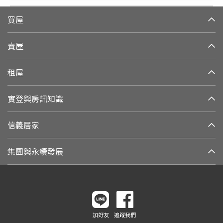
買屋
賣屋
租屋
實登與房訊知識
信義居家
集團與永續發展
加好友
追蹤我們