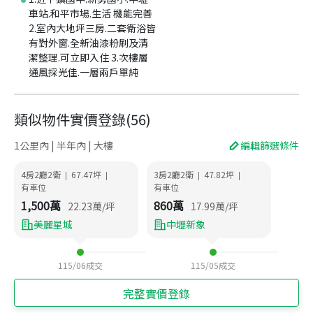
車站.和平市場.生活 機能完善
2.室內大地坪三房.二套衛浴皆
有對外窗.全新油漆粉刷及清
潔整理.可立即入住 3.次樓層
通風採光佳.一層兩戶單純
類似物件實價登錄
(
56
)
1公里內 | 半年內 | 大樓
編輯篩選條件
4房2廳2衛
67.47
坪
3房2廳2衛
47.82
坪
|
|
|
|
有車位
有車位
1,500
萬
860
萬
22.23
萬/坪
17.99
萬/坪
美麗星城
中壢新象
115/06
成交
115/05
成交
完整實價登錄