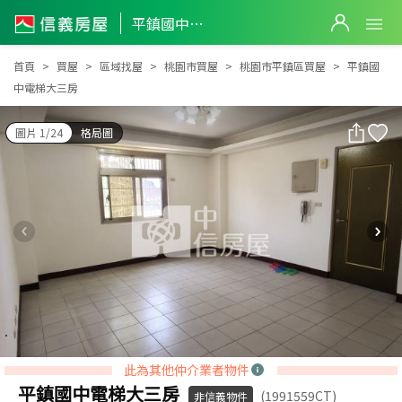
平鎮國中電梯大三房
平鎮國中電梯大三房
首頁
買屋
區域找屋
桃園市買屋
桃園市平鎮區買屋
平鎮國
中電梯大三房
圖片 1/24
格局圖
此為其他仲介業者物件
平鎮國中電梯大三房
(1991559CT)
非信義物件