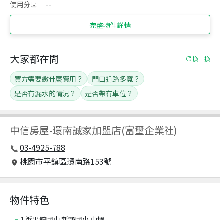
使用分區
--
完整物件詳情
大家都在問
換一換
買方需要繳什麼費用？
門口道路多寬？
是否有漏水的情況？
是否帶有車位？
中信房屋
-
環南誠家加盟店(富璽企業社)
03-4925-788
桃園市平鎮區環南路153號
物件特色
1.近平鎮國中.新勢國小.中壢