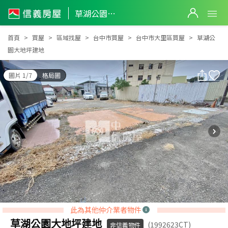
草湖公園大地坪建地
草湖公園大地坪建地
首頁
買屋
區域找屋
台中市買屋
台中市大里區買屋
草湖公
園大地坪建地
圖片 1/7
格局圖
此為其他仲介業者物件
草湖公園大地坪建地
(1992623CT)
非信義物件