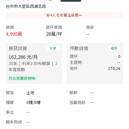
台中市大里區西湖北段
有
4
人也在關注這間👀
總價
建坪單價
格局
4,990
萬
28萬/坪
--
房貸試算
坪數詳情
計算
細項
162,266
元/月
建坪
0
主建物
--
|
|
30
年
利率
2.35
%概算
2
地坪
178.24
年寬限期
​符合首購資格嗎?
類型
土地
屋齡
--
樓層
0樓/0樓
加蓋格局
--
車位
--
謄本用途
--