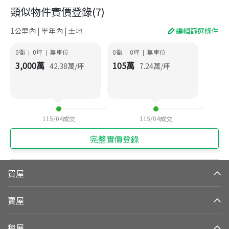
類似物件實價登錄
(
7
)
1公里內 | 半年內 | 土地
編輯篩選條件
0衛
0
坪
無車位
0衛
0
坪
無車位
|
|
|
|
3,000
萬
105
萬
42.38
萬/坪
7.24
萬/坪
115/04
成交
115/04
成交
完整實價登錄
買屋
賣屋
租屋