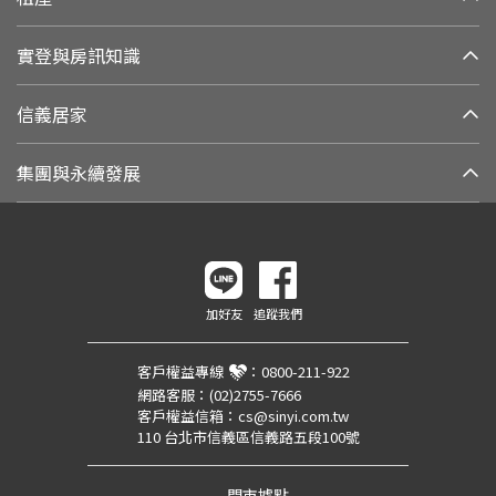
實登與房訊知識
信義居家
集團與永續發展
加好友
追蹤我們
客戶權益專線
：
0800-211-922
網路客服：
(02)2755-7666
客戶權益信箱：
cs@sinyi.com.tw
110 台北市信義區信義路五段100號
門市據點