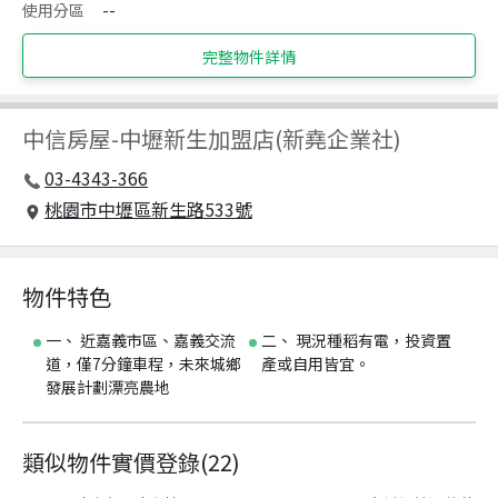
使用分區
--
完整物件詳情
中信房屋
-
中壢新生加盟店(新堯企業社)
03-4343-366
桃園市中壢區新生路533號
物件特色
一、 近嘉義市區、嘉義交流
二、 現況種稻有電，投資置
道，僅7分鐘車程，未來城鄉
產或自用皆宜。
發展計劃漂亮農地
類似物件實價登錄
(
22
)