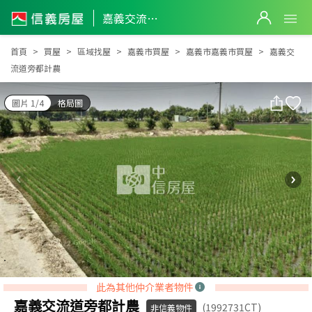
嘉義交流道旁都計農
嘉義交流道旁都計農
首頁
買屋
區域找屋
嘉義市買屋
嘉義市嘉義市買屋
嘉義交
流道旁都計農
圖片 1/4
格局圖
此為其他仲介業者物件
嘉義交流道旁都計農
(1992731CT)
非信義物件