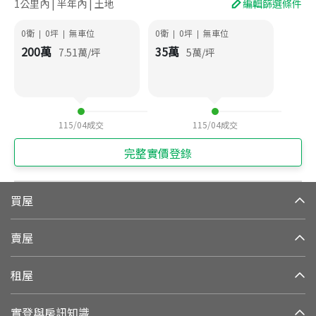
1公里內 | 半年內 | 土地
編輯篩選條件
0衛
0
坪
無車位
0衛
0
坪
無車位
|
|
|
|
200
萬
35
萬
7.51
萬/坪
5
萬/坪
115/04
成交
115/04
成交
完整實價登錄
買屋
賣屋
租屋
實登與房訊知識