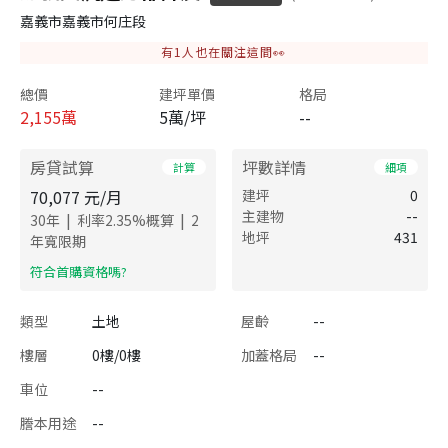
嘉義市嘉義市何庄段
有
1
人也在關注這間👀
總價
建坪單價
格局
2,155
萬
5萬/坪
--
房貸試算
坪數詳情
計算
細項
70,077
元/月
建坪
0
主建物
--
|
|
30
年
利率
2.35
%概算
2
地坪
431
年寬限期
​符合首購資格嗎?
類型
土地
屋齡
--
樓層
0樓/0樓
加蓋格局
--
車位
--
謄本用途
--