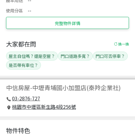
謄本用途
--
使用分區
--
完整物件詳情
大家都在問
換一換
屋主自住嗎？還是空屋？
門口道路多寬？
門口可否停車？
是否帶有車位？
中信房屋
-
中壢青埔國小加盟店(秦羚企業社)
03-2876-727
桃園市中壢區新生路4段256號
物件特色