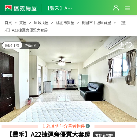
【豐禾】A22捷運旁優質大套房
【豐禾】A22捷運旁優質大套房
首頁
買屋
區域找屋
桃園市買屋
桃園市中壢區買屋
【豐
禾】A22捷運旁優質大套房
圖片 1/9
格局圖
此為其他仲介業者物件
【豐禾】A22捷運旁優質大套房
非信義物件