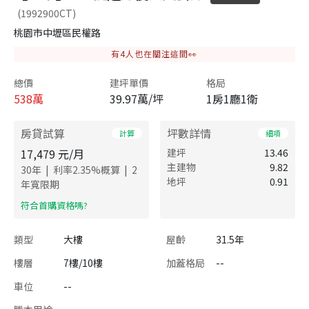
(1992900CT)
桃園市中壢區民權路
有
4
人也在關注這間👀
總價
建坪單價
格局
538
萬
39.97萬/坪
1房1廳1衛
房貸試算
坪數詳情
計算
細項
17,479
元/月
建坪
13.46
主建物
9.82
|
|
30
年
利率
2.35
%概算
2
地坪
0.91
年寬限期
​符合首購資格嗎?
類型
大樓
屋齡
31.5年
樓層
7樓/10樓
加蓋格局
--
車位
--