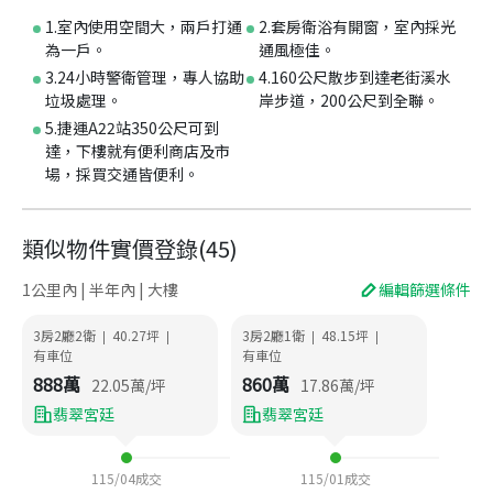
1.室內使用空間大，兩戶打通
2.套房衛浴有開窗，室內採光
為一戶。
通風極佳。
3.24小時警衛管理，專人協助
4.160公尺散步到達老街溪水
垃圾處理。
岸步道，200公尺到全聯。
5.捷運A22站350公尺可到
達，下樓就有便利商店及市
場，採買交通皆便利。
類似物件實價登錄
(
45
)
1公里內 | 半年內 | 大樓
編輯篩選條件
3房2廳2衛
40.27
坪
3房2廳1衛
48.15
坪
|
|
|
|
有車位
有車位
888
萬
860
萬
22.05
萬/坪
17.86
萬/坪
翡翠宮廷
翡翠宮廷
115/04
成交
115/01
成交