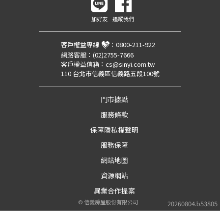
加好友
追蹤我們
客戶權益專線
：
0800-211-922
網路客服：
(02)2755-7666
客戶權益信箱：
cs@sinyi.com.tw
110 台北市信義區信義路五段100號
門市據點
服務條款
保障隱私權聲明
服務保障
網站地圖
資源網站
異業合作提案
©
信義房屋股份有限公司
20260804.b53805