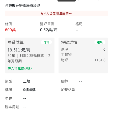
台東縣鹿野鄉鹿野段路
有
4
人也在關注這間👀
總價
建坪單價
格局
600
萬
0.52萬/坪
--
房貸試算
坪數詳情
計算
細項
19,511
元/月
建坪
0
主建物
--
|
|
30
年
利率
2.35
%概算
2
地坪
1161.6
年寬限期
​符合首購資格嗎?
類型
土地
屋齡
--
樓層
0樓/0樓
加蓋格局
--
車位
--
謄本用途
--