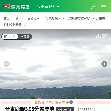
台東鹿野3.95分美農地
台東鹿野3.95分美農地
首頁
買屋
區域找屋
台東縣買屋
台東縣鹿野鄉買屋
台東鹿
野3.95分美農地
圖片 1/4
格局圖
此為其他仲介業者物件
台東鹿野3.95分美農地
(1993782CT)
非信義物件