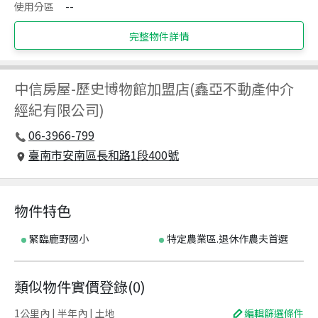
使用分區
--
完整物件詳情
中信房屋
-
歷史博物館加盟店(鑫亞不動產仲介
經紀有限公司)
06-3966-799
臺南市安南區長和路1段400號
物件特色
緊臨鹿野國小
特定農業區.退休作農夫首選
類似物件實價登錄
(
0
)
1公里內 | 半年內 | 土地
編輯篩選條件