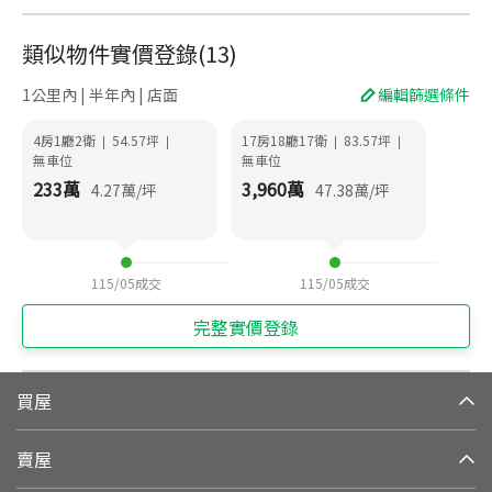
類似物件實價登錄
(
13
)
1公里內 | 半年內 | 店面
編輯篩選條件
4房1廳2衛
54.57
坪
17房18廳17衛
83.57
坪
|
|
|
|
無車位
無車位
233
萬
3,960
萬
4.27
萬/坪
47.38
萬/坪
115/05
成交
115/05
成交
完整實價登錄
買屋
賣屋