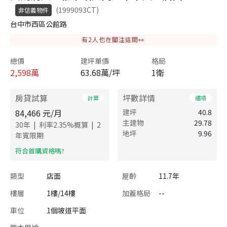
(1999093CT)
非信義物件
台中市西區公館路
有
2
人也在關注這間👀
總價
建坪單價
格局
2,598
萬
63.68萬/坪
1衛
房貸試算
坪數詳情
計算
細項
84,466
元/月
建坪
40.8
主建物
29.78
|
|
30
年
利率
2.35
%概算
2
地坪
9.96
年寬限期
​符合首購資格嗎?
類型
店面
屋齡
11.7年
樓層
1樓/14樓
加蓋格局
--
車位
1個坡道平面