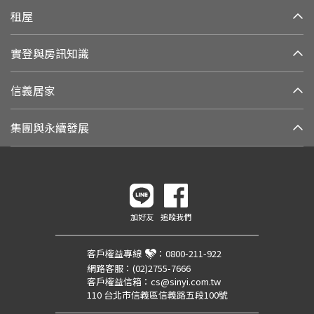
租屋
實登與房訊知識
信義居家
集團與永續發展
加好友
追蹤我們
客戶權益專線
：
0800-211-922
網路客服：
(02)2755-7666
客戶權益信箱：
cs@sinyi.com.tw
110 台北市信義區信義路五段100號