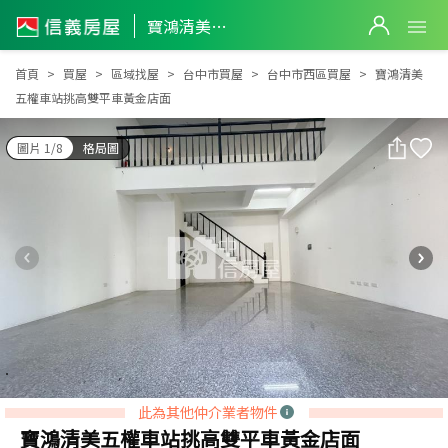
寶鴻清美五權車站挑高雙平車黃金店面
寶鴻清美五權車站挑高雙平車黃金店面
首頁
買屋
區域找屋
台中市買屋
台中市西區買屋
寶鴻清美
五權車站挑高雙平車黃金店面
圖片 1/8
格局圖
此為其他仲介業者物件
寶鴻清美五權車站挑高雙平車黃金店面