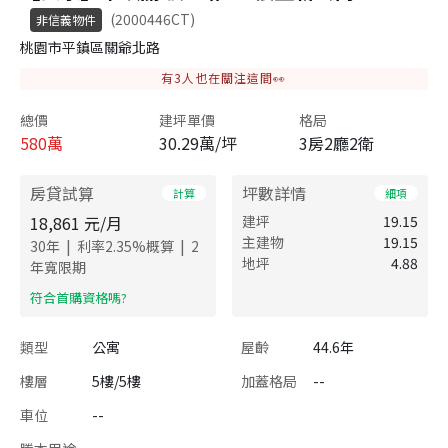
(2000446CT)
非信義物件
桃園市平鎮區關爺北路
有
3
人也在關注這間👀
總價
建坪單價
格局
580
萬
30.29萬/坪
3房2廳2衛
房貸試算
坪數詳情
計算
細項
18,861
元/月
建坪
19.15
主建物
19.15
|
|
30
年
利率
2.35
%概算
2
地坪
4.88
年寬限期
​符合首購資格嗎?
類型
公寓
屋齡
44.6年
樓層
5樓/5樓
加蓋格局
--
車位
--