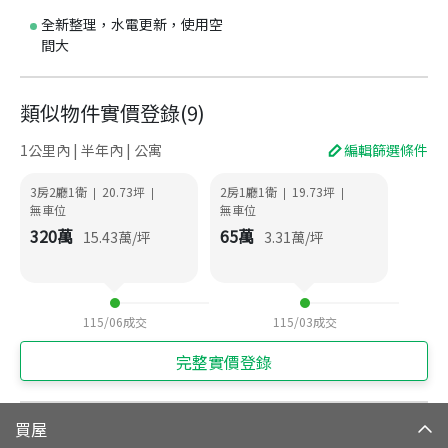
全新整理，水電更新，使用空
間大
類似物件實價登錄
(
9
)
1公里內 | 半年內 | 公寓
編輯篩選條件
3房2廳1衛
20.73
坪
2房1廳1衛
19.73
坪
|
|
|
|
無車位
無車位
320
萬
65
萬
15.43
萬/坪
3.31
萬/坪
115/06
成交
115/03
成交
完整實價登錄
買屋