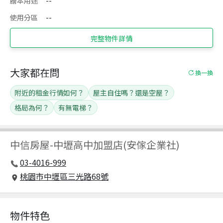
謄本用途
--
使用分區
--
完整物件詳情
大家都在問
換一換
附近的租金行情如何？
屋主自住嗎？還是空屋？
格局為何？
有無電梯？
中信房屋
-
中壢高中加盟店(安傢企業社)
03-4016-999
桃園市中壢區三光路68號
物件特色