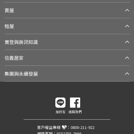
賣屋
租屋
實登與房訊知識
信義居家
集團與永續發展
加好友
追蹤我們
客戶權益專線
：
0800-211-922
網路客服：
(02)2755-7666