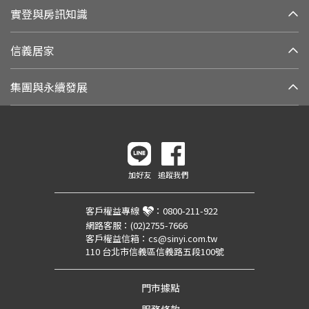
實登與房訊知識
信義居家
集團與永續發展
加好友
追蹤我們
客戶權益專線
：
0800-211-922
網路客服：
(02)2755-7666
客戶權益信箱：
cs@sinyi.com.tw
110 台北市信義區信義路五段100號
門市據點
服務條款