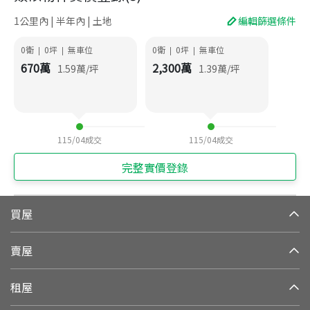
1公里內 | 半年內 | 土地
編輯篩選條件
0衛
0
坪
無車位
0衛
0
坪
無車位
|
|
|
|
670
萬
2,300
萬
1.59
萬/坪
1.39
萬/坪
115/04
成交
115/04
成交
完整實價登錄
買屋
賣屋
租屋