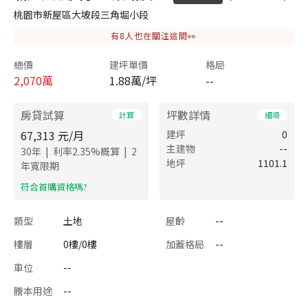
桃園市新屋區大坡段三角堀小段
有
8
人也在關注這間👀
總價
建坪單價
格局
2,070
萬
1.88萬/坪
--
房貸試算
坪數詳情
計算
細項
67,313
元/月
建坪
0
主建物
--
|
|
30
年
利率
2.35
%概算
2
地坪
1101.1
年寬限期
​符合首購資格嗎?
類型
土地
屋齡
--
樓層
0樓/0樓
加蓋格局
--
車位
--
謄本用途
--