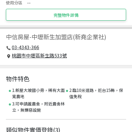
使用分區
--
完整物件詳情
中信房屋
-
中壢新生加盟店(新堯企業社)
03-4343-366
桃園市中壢區新生路533號
物件特色
1.新屋大坡國小旁，稀有大面
2.臨10米道路，近台15縣，保
寬農地
值免稅
3.可申請蓋農舍，附近農舍林
立，無嫌惡設施
類似物件實價登錄
(
3
)