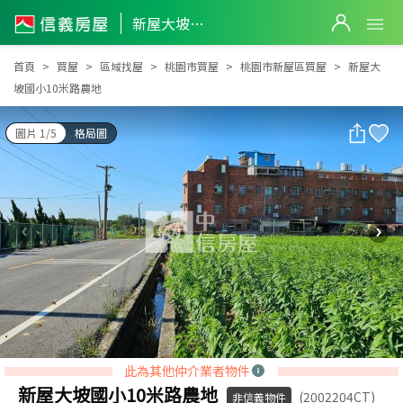
新屋大坡國小10米路農地
新屋大坡國小10米路農地
首頁
買屋
區域找屋
桃園市買屋
桃園市新屋區買屋
新屋大
坡國小10米路農地
圖片 1/5
格局圖
此為其他仲介業者物件
新屋大坡國小10米路農地
(2002204CT)
非信義物件