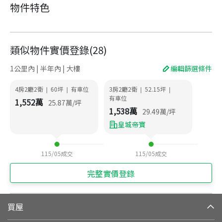
物件特色
類似物件實價登錄
(
28
)
1公里內 | 半年內 | 大樓
編輯篩選條件
4房2廳2衛
60
坪
有車位
3房2廳2衛
52.15
坪
|
|
|
|
有車位
1,552
萬
25.87
萬/坪
1,538
萬
29.49
萬/坪
皇城帝寶
115/05
成交
115/05
成交
完整實價登錄
買屋