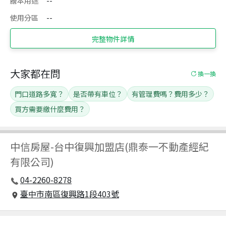
謄本用途
--
使用分區
--
完整物件詳情
大家都在問
換一換
門口道路多寬？
是否帶有車位？
有管理費嗎？費用多少？
買方需要繳什麼費用？
中信房屋
-
台中復興加盟店(鼎泰一不動產經紀
有限公司)
04-2260-8278
臺中市南區復興路1段403號