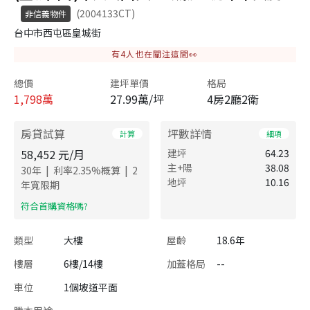
(2004133CT)
非信義物件
台中市西屯區皇城街
有
4
人也在關注這間👀
總價
建坪單價
格局
1,798
萬
27.99萬/坪
4房2廳2衛
房貸試算
坪數詳情
計算
細項
58,452
元/月
建坪
64.23
主+陽
38.08
|
|
30
年
利率
2.35
%概算
2
地坪
10.16
年寬限期
​符合首購資格嗎?
類型
大樓
屋齡
18.6年
樓層
6樓/14樓
加蓋格局
--
車位
1個坡道平面