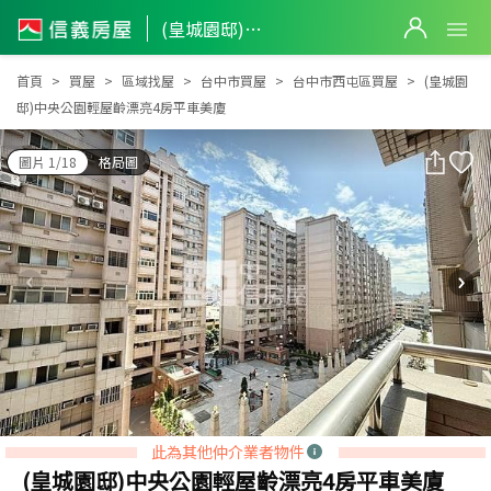
(皇城園邸)中央公園輕屋齡漂亮4房平車美廈
(皇城園邸)中央公園輕屋齡漂亮4房平車美廈
首頁
買屋
區域找屋
台中市買屋
台中市西屯區買屋
(皇城園
邸)中央公園輕屋齡漂亮4房平車美廈
圖片 1/18
格局圖
此為其他仲介業者物件
(皇城園邸)中央公園輕屋齡漂亮4房平車美廈