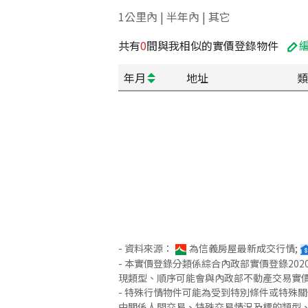
1公里內 | 半年內 | 其它
共有
0
間與我相似的實價登錄物件
年月
地址
類
- 資料來源：
為信義房屋最新成交行情;
- 本實價登錄分類係綜合內政部實價登錄2
現類型、順序可能會與內政部不動產交易實
- 特殊行情物件可能為受到特別條件或特殊
中關係人間交易、特殊交易情況及標的類型、