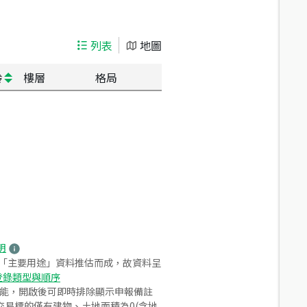
列表
地圖
齡
樓層
格局
明
之「主要用途」資料推估而成，故資料呈
登錄類型與順序
功能，開啟後可即時排除顯示申報備註
易標的僅有建物、土地面積為0(含地