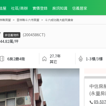
租屋
社區/商辦
實價登錄
房訊知識
信義居家
林縣買屋
雲林縣斗六市買屋
斗六成功路大庭院農舍
舍
(2004586CT)
非信義物件
44.82萬/坪
27.7年
6房2廳4衛
1-3樓/3樓
其它
中信房
(永量房
05-537