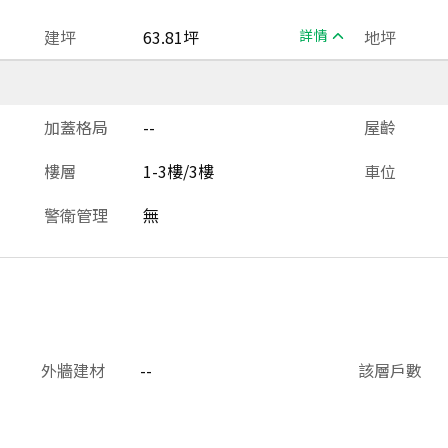
建坪
63.81坪
詳情
地坪
加蓋格局
--
屋齡
樓層
1-3樓/3樓
車位
警衛管理
無
外牆建材
--
該層戶數