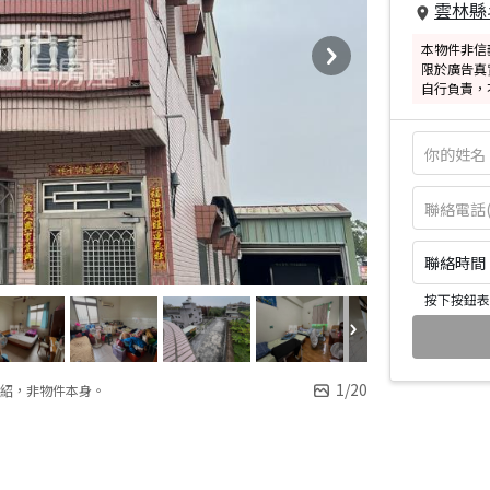
雲林縣
本物件非信
限於廣告真
自行負責，
聯絡時間：皆
按下按鈕表
1
/
20
紹，非物件本身。