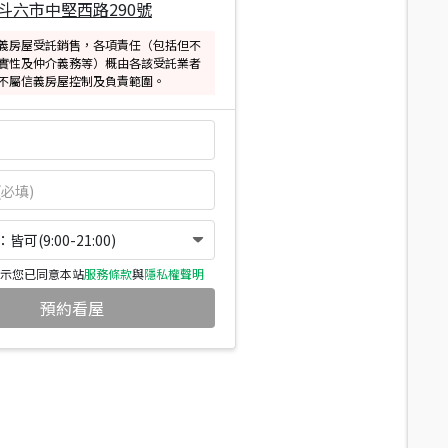
斗六市中堅西路290號
義房屋受託銷售，各項責任（包括但不
實性及仲介義務等）概由各該受託業者
不屬信義房屋控制及負責範圍。
可(9:00-21:00)
示您已同意本站
服務條款
與
隱私權聲明
預約看屋