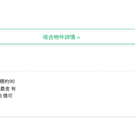
收合物件詳情
積約90
法農舍 有
用 價可