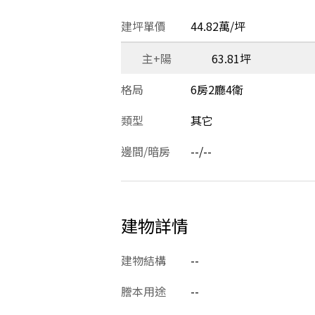
建坪單價
44.82萬/坪
主+陽
63.81坪
格局
6房2廳4衛
類型
其它
邊間/暗房
--/--
建物詳情
建物結構
--
謄本用途
--