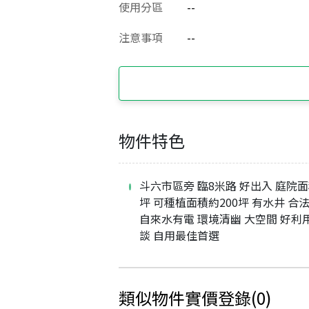
使用分區
--
注意事項
--
物件特色
斗六市區旁 臨8米路 好出入 庭院面
坪 可種植面積約200坪 有水井 合
自來水有電 環境清幽 大空間 好利
談 自用最佳首選
類似物件實價登錄
(
0
)