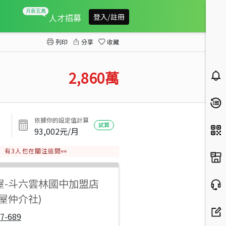
斗六成功路大庭院農舍
人才招募
登入/註冊
列印
分享
收藏
2,860
萬
依據你的設定值計算
試算
93,002
元/月
有
3
人也在關注這間👀
屋
-
斗六雲林國中加盟店
屋仲介社)
7-689