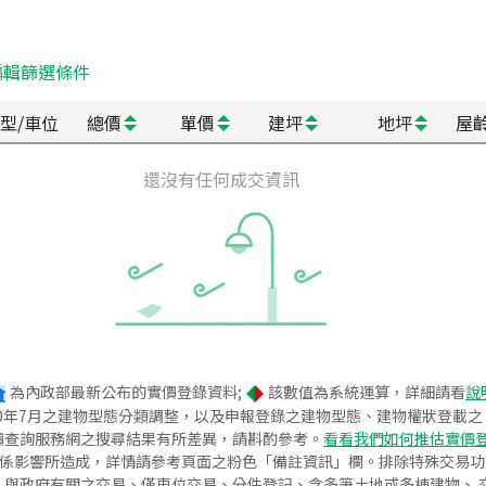
編輯篩選條件
型/車位
總價
單價
建坪
地坪
屋
還沒有任何成交資訊
為內政部最新公布的實價登錄資料;
該數值為系統運算，詳細請看
說
020年7月之建物型態分類調整，以及申報登錄之建物型態、建物權狀登載
價查詢服務網之搜尋結果有所差異，請斟酌參考。
看看我們如何推估實價
關係影響所造成，詳情請參考頁面之粉色「備註資訊」欄。排除特殊交易
與政府有關之交易、僅車位交易、分件登記、含多筆土地或多棟建物、 交