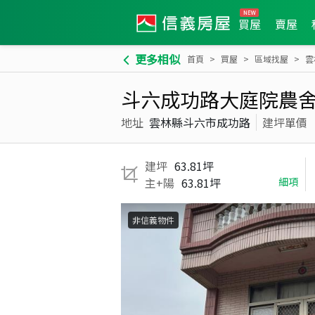
買屋
賣屋
更多相似
首頁
買屋
區域找屋
雲
斗六成功路大庭院農
地址
雲林縣斗六市成功路
建坪單價
建坪
63.81坪
主+陽
63.81坪
細項
非信義物件