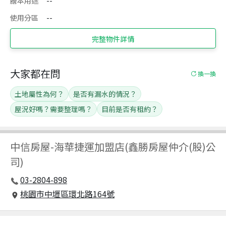
謄本用途
--
使用分區
--
完整物件詳情
大家都在問
換一換
土地屬性為何？
是否有漏水的情況？
屋況好嗎？需要整理嗎？
目前是否有租約？
中信房屋
-
海華捷運加盟店(鑫勝房屋仲介(股)公
司)
03-2804-898
桃園市中壢區環北路164號