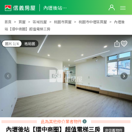
內壢後站【環中商圈】超值電梯三房
內壢後站【環中商圈】超值電梯三房
首頁
買屋
區域找屋
桃園市買屋
桃園市中壢區買屋
內壢後
站【環中商圈】超值電梯三房
圖片 1/4
格局圖
此為其他仲介業者物件
內壢後站【環中商圈】超值電梯三房
非信義物件