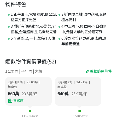
物件特色
1.正學區宅,電梯華廈,低公設,
2.近內壢車站,環中商圈,交通
格局方正採光佳
極為便利
3.附近有傳統市場,麥當勞,肯
4.中正國小,興仁國小,自強國
德基,全聯超商,生活機能完善
中,元智大學約五分鐘可到
5.全新整理,一卡皮箱可入住
6.冷熱水管已更新,電表約10
年前更新過
類似物件實價登錄
(
52
)
1公里內 | 半年內 | 大樓
編輯篩選條件
2房2廳1衛
28.09
坪
3房2廳2衛
24.71
坪
|
|
|
|
無車位
無車位
660
萬
640
萬
23.5
萬/坪
25.9
萬/坪
憶鄉源
115/06
成交
115/05
成交