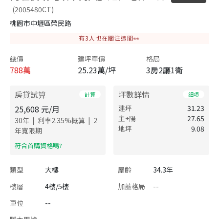
(2005480CT)
桃園市中壢區榮民路
有
3
人也在關注這間👀
總價
建坪單價
格局
788
萬
25.23萬/坪
3房2廳1衛
房貸試算
坪數詳情
計算
細項
25,608
元/月
建坪
31.23
主+陽
27.65
|
|
30
年
利率
2.35
%概算
2
地坪
9.08
年寬限期
​符合首購資格嗎?
類型
大樓
屋齡
34.3年
樓層
4樓/5樓
加蓋格局
--
車位
--