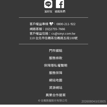
加好友
追蹤我們
客戶權益專線
：
0800-211-922
網路客服：
(02)2755-7666
客戶權益信箱：
cs@sinyi.com.tw
110 台北市信義區信義路五段100號
門市據點
服務條款
保障隱私權聲明
服務保障
網站地圖
資源網站
異業合作提案
©
信義房屋股份有限公司
20260804.b53805